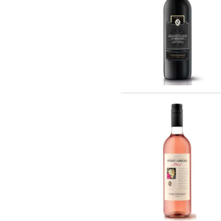
Barmes Buecher (1)
Chateau Latour (2)
Cheval Quancard (26)
De Ladoucette (15)
J. Bernard (5)
Joseph Janoueix (16)
Maison Louis Latour (10)
Maison Simonnet-Febvre (5)
Maison Tardieu-Laurent (2)
Nony-Borie (1)
Regnard (7)
Rene MURE (10)
SARL LES MALANDES (8)
Chateau Haut-Milon (1)
Santa Carolina (21)
Andre Kientzler (2)
Champagne Philipponnat (4)
Compagnie Vinicole Baron Edmond de