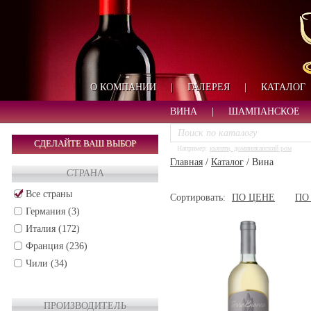
О КОМПАНИИ
|
ГАЛЕРЕЯ
|
КАТАЛОГ
ВИНА
|
ШАМПАНСКОЕ
СДЕЛАЙТЕ ВАШ ВЫБОР
Например:
кьянти, доминиканский ром
Главная
/
Каталог
/
Вина
СТРАНА
Все страны
Сортировать:
ПО ЦЕНЕ
ПО
Германия (3)
Италия (172)
Франция (236)
Чили (34)
ПРОИЗВОДИТЕЛЬ