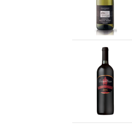
F. AUDOIN (3)
Les Caves Du Chateau D'esclans (2)
Chateau Leoville Poyferre (1)
Chateau Valandraud (1)
Chateau Canon la Gaffeliere (1)
Chateau Brane Cantenac (1)
Chateau Chasse Spleen (1)
Chateau Ducru-Beaucaillou (1)
Chateau Lanessan (1)
Chateau Les Ormes De Pez (1)
Chateau Labegorce (1)
Chateau Bernadotte (1)
Chateau Lascombes (1)
Chateau Gobert (1)
MURE (5)
Les Malandes (7)
La Fuie Saint Bonnet (1)
Cantine Pirovano srl (11)