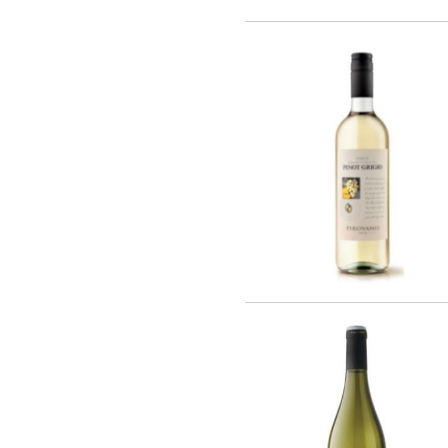
Rothschild (4)
Vina La Reserva de Caliboro (3)
Laboure - Roi (1)
Vina Almaviva (2)
Chateau Lynch-Bages (1)
Chateau Potensac (1)
Domaine Jacques Prieur (16)
AZIENDA VINICOLA UMANI RONCHI
(14)
Eugenio Collavini Viticoltori SPA (18)
Weinhaus August Kesseler GmbH (3)
Arnaldo Caprai (2)
Antinori Matte S.A. (Vina Haras de
Pirque) (8)
Gruppo Vini Selezionati S.r.L. (2)
SA J. E. BORIE (1)
EARL LES GRANGES DE CIVRAC (1)