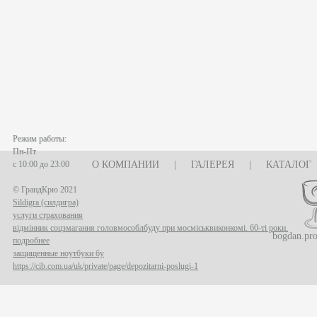
Режим работы:
Пн-Пт
с 10:00 до 23:00
О КОМПАНИИ
|
ГАЛЕРЕЯ
|
КАТАЛОГ
© ГрандКрю 2021
Sildigra (силдигра)
услуги страхования
відмінник соцзмагання головмособлбуду при мосміськвиконкомі. 60-ті роки.
bogdan.pr
подробнее
защищенные ноутбуки бу
https://cib.com.ua/uk/private/page/depozitarni-poslugi-1