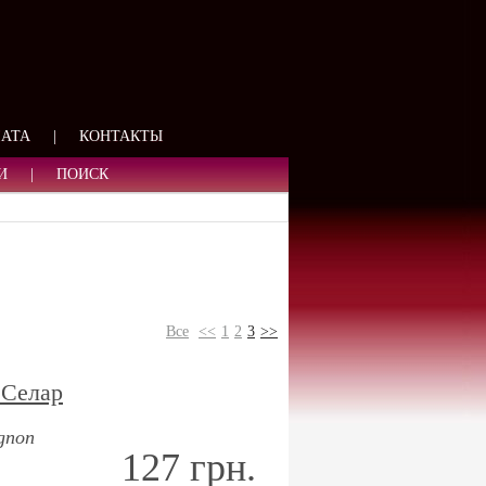
ЯЗИ
ЛАТА
|
КОНТАКТЫ
И
|
ПОИСК
Все
<<
1
2
3
>>
 Селар
ignon
127 грн.