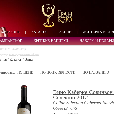
ФОРМА ОБРАТНОЙ СВ
ИМЯ
ЛОГИН
ВАШЕ ИМЯ:
ПАРОЛЬ
ПАРОЛЬ
 МАГАЗИНЕ
|
КАТАЛОГ
|
АКЦИИ
|
ДОСТАВКА И ОП
ТЕЛЕФОН:
АДРЕС ЭЛЕКТРОННОЙ ПОЧТЫ
ЗАПОМНИТЬ МЕНЯ
АМПАНСКОЕ
|
КРЕПКИЕ НАПИТКИ
|
НАБОРЫ И ПОДАРК
ВОЙТИ
пример:
кьянти, доминиканский ром
РЕГИСТРАЦИЯ
вная
/
Каталог
/
Вина
ЗАБЫЛИ ПАРОЛЬ?
тировать:
ПО ЦЕНЕ
ПО ПОПУЛЯРНОСТИ
ПО НАЗВАНИЮ
Вино Каберне Совиньон
Селекшн 2012
Cellar Selection Cabernet-Sauv
Объем (л): 0,75