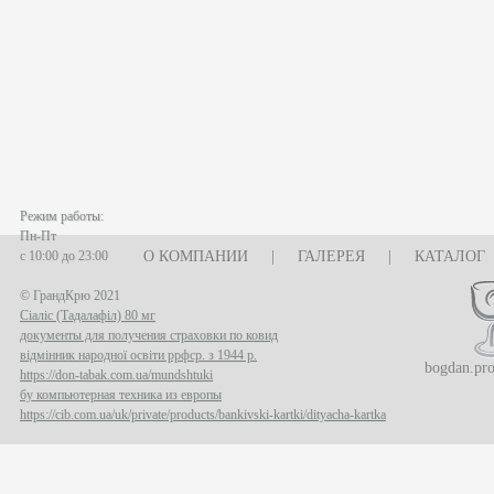
Режим работы:
Пн-Пт
с 10:00 до 23:00
О КОМПАНИИ
|
ГАЛЕРЕЯ
|
КАТАЛОГ
© ГрандКрю 2021
Сіаліс (Тадалафіл) 80 мг
документы для получения страховки по ковид
відмінник народної освіти ррфср. з 1944 р.
bogdan.pr
https://don-tabak.com.ua/mundshtuki
бу компьютерная техника из европы
https://cib.com.ua/uk/private/products/bankivski-kartki/dityacha-kartka