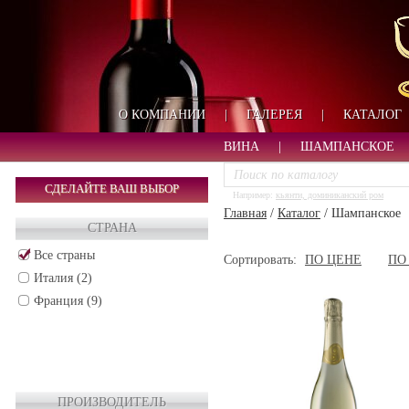
О КОМПАНИИ
|
ГАЛЕРЕЯ
|
КАТАЛОГ
ВИНА
|
ШАМПАНСКОЕ
СДЕЛАЙТЕ ВАШ ВЫБОР
Например:
кьянти, доминиканский ром
Главная
/
Каталог
/
Шампанское
СТРАНА
Все страны
Сортировать:
ПО ЦЕНЕ
ПО
Италия (2)
Франция (9)
ПРОИЗВОДИТЕЛЬ