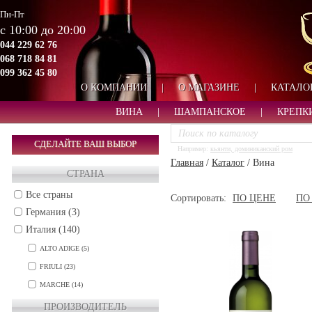
Пн-Пт
с 10:00 до 20:00
044 229 62 76
068 718 84 81
099 362 45 80
О КОМПАНИИ
|
О МАГАЗИНЕ
|
КАТАЛО
ВИНА
|
ШАМПАНСКОЕ
|
КРЕПК
СДЕЛАЙТЕ ВАШ ВЫБОР
Например:
кьянти, доминиканский ром
Главная
/
Каталог
/
Вина
СТРАНА
Все страны
Сортировать:
ПО ЦЕНЕ
ПО
Германия (3)
Италия (140)
ALTO ADIGE (5)
FRIULI (23)
MARCHE (14)
PIEDMONT (20)
ПРОИЗВОДИТЕЛЬ