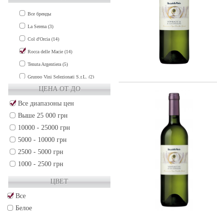
SARDEGNA (2)
Все бренды
SICILY (9)
La Serena (3)
TUSCANY (38)
Col d'Orcia (14)
UMBRIA (2)
Rocca delle Macie (14)
VENETO (27)
Tenuta Argentiera (5)
Франция (206)
Gruppo Vini Selezionati S.r.L. (2)
Чили (34)
ЦЕНА ОТ ДО
Все диапазоны цен
Выше 25 000 грн
10000 - 25000 грн
5000 - 10000 грн
2500 - 5000 грн
1000 - 2500 грн
500 - 1000 грн
ЦВЕТ
250 - 500 грн
Все
50 - 250 грн
Белое