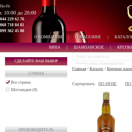
Пн-Пт
с 10:00 до 20:00
044 229 62 76
068 718 84 81
099 362 45 80
О КОМПАНИИ
|
О МАГАЗИНЕ
|
КАТАЛО
ВИНА
|
ШАМПАНСКОЕ
|
КРЕПК
СДЕЛАЙТЕ ВАШ ВЫБОР
Например:
кьянти, доминиканский ром
Главная
/
Каталог
/
Крепкие напи
СТРАНА
Все страны
Сортировать:
ПО ЦЕНЕ
ПО
Шотландия (8)
ПРОИЗВОДИТЕЛЬ