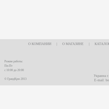
О КОМПАНИИ
|
О МАГАЗИНЕ
|
КАТАЛО
Режим работы:
Пн-Пт
с 10:00 до 20:00
Украина г
© ГрандКрю 2013
E-mail:
bo