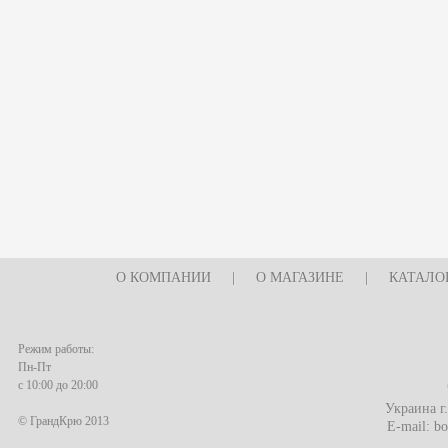
О КОМПАНИИ
|
О МАГАЗИНЕ
|
КАТАЛО
Режим работы:
Пн-Пт
с 10:00 до 20:00
Украина г
© ГрандКрю 2013
E-mail:
bo