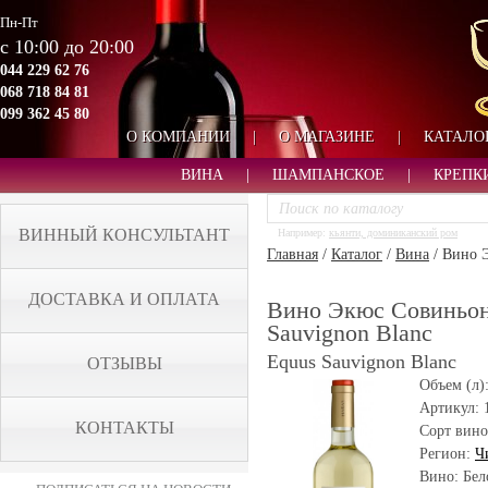
Пн-Пт
с 10:00 до 20:00
044 229 62 76
068 718 84 81
099 362 45 80
О КОМПАНИИ
|
О МАГАЗИНЕ
|
КАТАЛО
ВИНА
|
ШАМПАНСКОЕ
|
КРЕПК
ВИННЫЙ КОНСУЛЬТАНТ
Например:
кьянти, доминиканский ром
Главная
/
Каталог
/
Вина
/
Вино Э
ДОСТАВКА И ОПЛАТА
Вино Экюс Совиньон 
Sauvignon Blanc
Equus Sauvignon Blanc
ОТЗЫВЫ
Объем (л)
Артикул:
КОНТАКТЫ
Сорт вино
Регион:
Ч
Вино: Бел