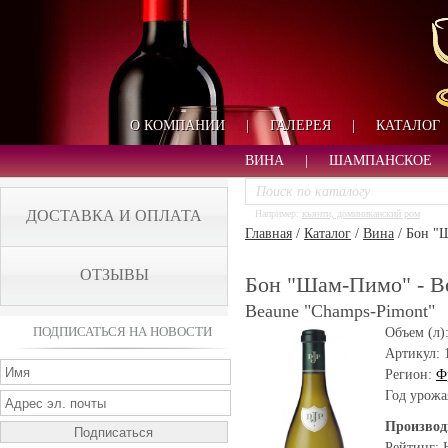
О КОМПАНИИ
|
ГАЛЕРЕЯ
|
КАТАЛОГ
ВИНА
|
ШАМПАНСКОЕ
ДОСТАВКА И ОПЛАТА
Например:
кьянти, доминиканский ром
Главная
/
Каталог
/
Вина
/
Бон "Ш
ОТЗЫВЫ
Бон "Шам-Пимо" - B
Beaune "Champs-Pimont"
ПОДПИСАТЬСЯ НА НОВОСТИ
Объем (л)
Артикул:
Регион:
Ф
Год урожа
Производ
Рейтинг: 