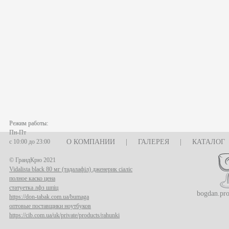
Режим работы:
Пн-Пт
с 10:00 до 23:00
О КОМПАНИИ
|
ГАЛЕРЕЯ
|
КАТАЛОГ
© ГрандКрю 2021
Vidalista black 80 мг (тадалафіл) дженерик сіаліс
полное каско цена
статуетка лфз шпіц
bogdan.pr
https://don-tabak.com.ua/bumaga
оптовые поставщики ноутбуков
https://cib.com.ua/uk/private/products/rahunki