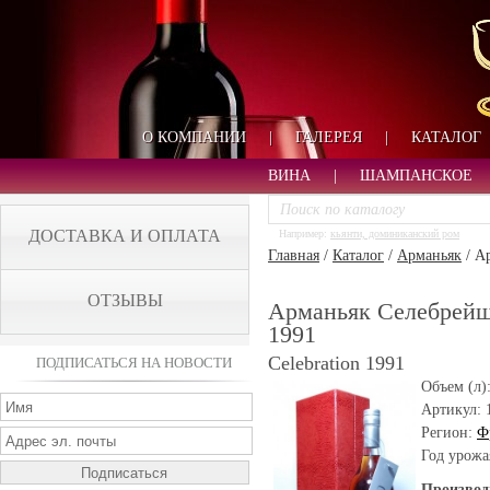
О КОМПАНИИ
|
ГАЛЕРЕЯ
|
КАТАЛОГ
ВИНА
|
ШАМПАНСКОЕ
ДОСТАВКА И ОПЛАТА
Например:
кьянти, доминиканский ром
Главная
/
Каталог
/
Арманьяк
/
Ар
ОТЗЫВЫ
Арманьяк Селебрейшн
1991
Celebration 1991
ПОДПИСАТЬСЯ НА НОВОСТИ
Объем (л)
Артикул:
Регион:
Ф
Год урожа
Производ