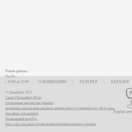
Режим работы:
Пн-Пт
с 10:00 до 23:00
О КОМПАНИИ
|
ГАЛЕРЕЯ
|
КАТАЛОГ
© ГрандКрю 2021
Сіаліс (Тадалафіл) 40 мг
страхование имущества украина
відмінник соцзмагання місцевої промисловості естонської рср. 60-ті роки.
bogdan.pr
don-tabak.com.ua/tabak
броньований ноутбук
https://cib.com.ua/uk/private/products/perekazi/groshovi-perekazi