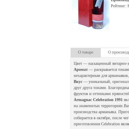
Рейтинг: 
О товаре
О производ
Цвет — насыщенный янтарно-з
Аромат
— раскрывается тонами 
нехарактерным для арманьяков,
Вкус
— уникальный, оригинал
друг друга тонами. Благородн
фруктов и оттенками пряносте
Armagnac Celebration 1991
яв
на знаменитых территориях Ba
производства арманьяка. Приго
собирается в октябре, после ч
приготовления Celebration явля