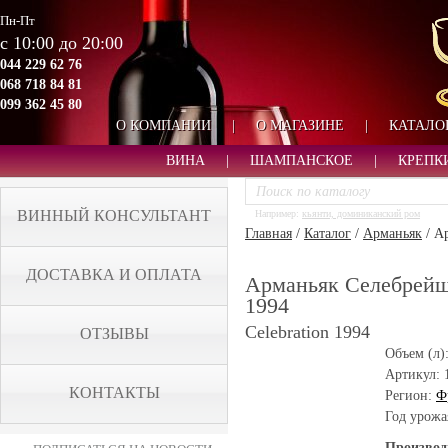
Пн-Пт
с 10:00 до 20:00
044 229 62 76
068 718 84 81
099 362 45 80
О КОМПАНИИ
|
О МАГАЗИНЕ
|
КАТАЛО
ВИНА
|
ШАМПАНСКОЕ
|
КРЕПК
ВИННЫЙ КОНСУЛЬТАНТ
Например:
кьянти, доминиканский ром
Главная
/
Каталог
/
Арманьяк
/
Ар
ДОСТАВКА И ОПЛАТА
Арманьяк Селебрейшн
1994
Celebration 1994
ОТЗЫВЫ
Объем (л)
Артикул:
КОНТАКТЫ
Регион:
Ф
Год урожа
Производ