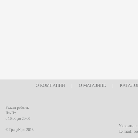
О КОМПАНИИ
|
О МАГАЗИНЕ
|
КАТАЛО
Режим работы:
Пн-Пт
с 10:00 до 20:00
Украина г
© ГрандКрю 2013
E-mail:
bo