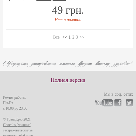
49 грн.
Нет в наличии
Все
<<
1
2
3
>>
Полная версия
Мы в соц. сетях
Режим работы:
Пн-Пт
с 10:00 до 23:00
© ГрандКрю 2021
Chocolis (чоколис)
застраховать жилье
статуетка лфзі овен