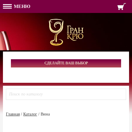
МЕНЮ
ФОРМА ОБРАТНОЙ СВЯЗ
ИМЯ
ЛОГИН
ВАШЕ ИМЯ:
ПАРОЛЬ
ПАРОЛЬ
ТЕЛЕФОН:
АДРЕС ЭЛЕКТРОННОЙ ПОЧТЫ
ЗАПОМНИТЬ МЕНЯ
ВОЙТИ
СДЕЛАЙТЕ ВАШ ВЫБОР
РЕГИСТРАЦИЯ
ЗАБЫЛИ ПАРОЛЬ?
Главная
/
Каталог
/
Вина