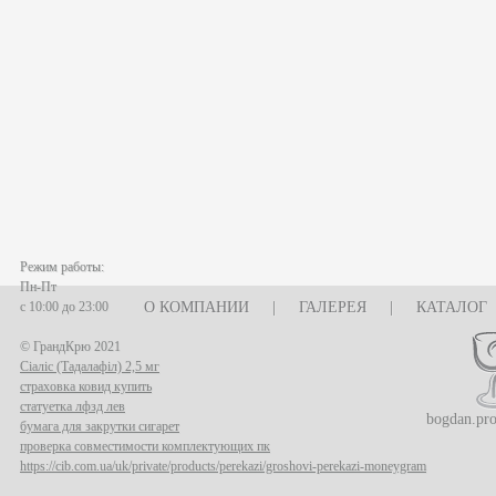
Режим работы:
Пн-Пт
с 10:00 до 23:00
О КОМПАНИИ
|
ГАЛЕРЕЯ
|
КАТАЛОГ
© ГрандКрю 2021
Сіаліс (Тадалафіл) 2,5 мг
страховка ковид купить
статуетка лфзд лев
bogdan.pr
бумага для закрутки сигарет
проверка совместимости комплектующих пк
https://cib.com.ua/uk/private/products/perekazi/groshovi-perekazi-moneygram