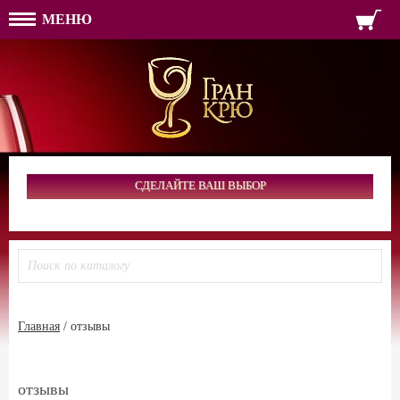
МЕНЮ
ФОРМА ОБРАТНОЙ СВЯЗ
ИМЯ
ЛОГИН
ВАШЕ ИМЯ:
ПАРОЛЬ
ПАРОЛЬ
ТЕЛЕФОН:
АДРЕС ЭЛЕКТРОННОЙ ПОЧТЫ
ЗАПОМНИТЬ МЕНЯ
ВОЙТИ
СДЕЛАЙТЕ ВАШ ВЫБОР
РЕГИСТРАЦИЯ
ЗАБЫЛИ ПАРОЛЬ?
Главная
/
отзывы
отзывы