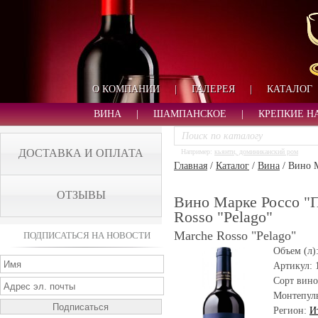
О КОМПАНИИ
|
ГАЛЕРЕЯ
|
КАТАЛОГ
ВИНА
|
ШАМПАНСКОЕ
|
КРЕПКИЕ Н
ДОСТАВКА И ОПЛАТА
Например:
кьянти, доминиканский ром
Главная
/
Каталог
/
Вина
/
Вино М
ОТЗЫВЫ
Вино Марке Россо "П
Rosso "Pelago"
Marche Rosso "Pelago"
ПОДПИСАТЬСЯ НА НОВОСТИ
Объем (л)
Артикул:
Сорт вино
Монтепул
Регион:
И