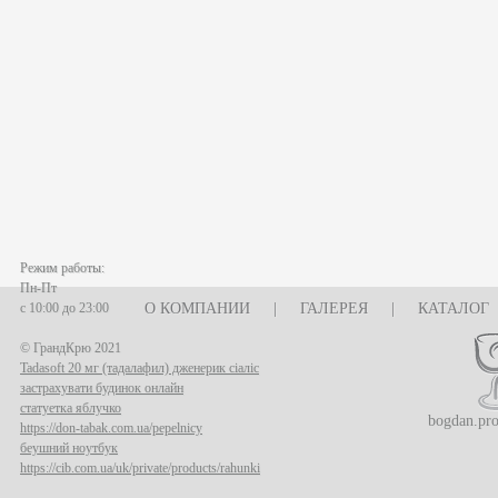
Режим работы:
Пн-Пт
с 10:00 до 23:00
О КОМПАНИИ
|
ГАЛЕРЕЯ
|
КАТАЛОГ
© ГрандКрю 2021
Tadasoft 20 мг (тадалафил) дженерик сіаліс
застрахувати будинок онлайн
статуетка яблучко
bogdan.pr
https://don-tabak.com.ua/pepelnicy
беушний ноутбук
https://cib.com.ua/uk/private/products/rahunki