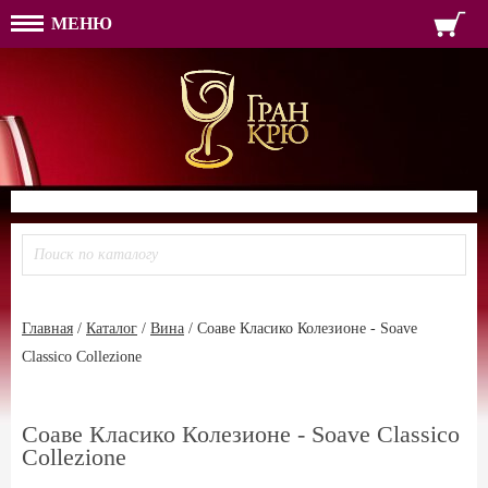
МЕНЮ
ФОРМА ОБРАТНОЙ СВЯЗ
ИМЯ
ЛОГИН
ВАШЕ ИМЯ:
ПАРОЛЬ
ПАРОЛЬ
ТЕЛЕФОН:
АДРЕС ЭЛЕКТРОННОЙ ПОЧТЫ
ЗАПОМНИТЬ МЕНЯ
ВОЙТИ
РЕГИСТРАЦИЯ
ЗАБЫЛИ ПАРОЛЬ?
Главная
/
Каталог
/
Вина
/
Соаве Класико Колезионе - Soave
Classico Collezione
Соаве Класико Колезионе - Soave Classico
Collezione