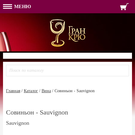
МЕНЮ
ФОРМА ОБРАТНОЙ СВЯЗ
ИМЯ
ЛОГИН
ВАШЕ ИМЯ:
ПАРОЛЬ
ПАРОЛЬ
ТЕЛЕФОН:
АДРЕС ЭЛЕКТРОННОЙ ПОЧТЫ
ЗАПОМНИТЬ МЕНЯ
ВОЙТИ
РЕГИСТРАЦИЯ
ЗАБЫЛИ ПАРОЛЬ?
Главная
/
Каталог
/
Вина
/
Совиньон - Sauvignon
Совиньон - Sauvignon
Sauvignon