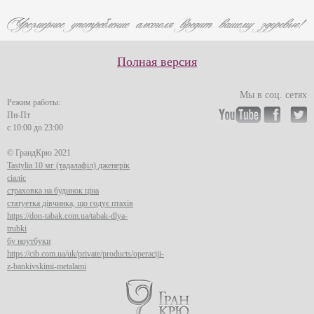
Полная версия
Мы в соц. сетях
Режим работы:
Пн-Пт
с 10:00 до 23:00
© ГрандКрю 2021
Tastylia 10 мг (тадалафіл) дженерік
сіаліс
страховка на будинок ціна
статуетка дівчинка, що годує птахів
https://don-tabak.com.ua/tabak-dlya-
trubki
бу ноутбуки
https://cib.com.ua/uk/private/products/operaciji-
z-bankivskimi-metalami