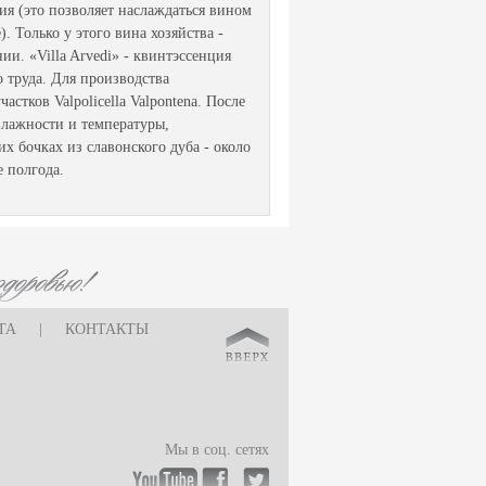
ия (это позволяет наслаждаться вином
. Только у этого вина хозяйства -
и. «Villa Arvedi» - квинтэссенция
 труда. Для производства
стков Valpolicella Valpontena. После
влажности и температуры,
х бочках из славонского дуба - около
е полгода.
ТА
|
КОНТАКТЫ
Мы в соц. сетях