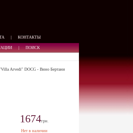
ЯЗИ
ТА
|
КОНТАКТЫ
ТАЦИИ
|
ПОИСК
a "Villa Arvedi" DOCG - Вино Бертани
1674
грн.
Нет в наличии