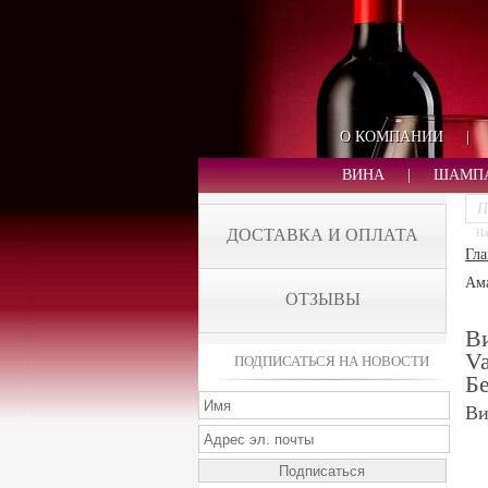
О КОМПАНИИ
|
ВИНА
|
ШАМП
ДОСТАВКА И ОПЛАТА
На
Гла
Ам
ОТЗЫВЫ
Ви
Va
ПОДПИСАТЬСЯ НА НОВОСТИ
Б
Ви