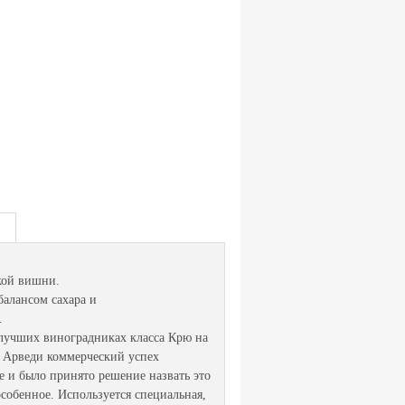
кой вишни.
балансом сахара и
.
лучших виноградниках класса Крю на
й Арведи коммерческий успех
е и было принято решение назвать это
особенное. Используется специальная,