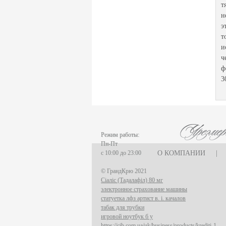
т
н
э
т
и
ч
ф
3
Режим работы:
Пн-Пт
с 10:00 до 23:00
О КОМПАНИИ
|
© ГрандКрю 2021
Сіаліс (Тадалафіл) 80 мг
электронное страхование машины
статуетка лфз артист в. і. качалов
табак для трубки
игровой ноутбук б у
https://cib.com.ua/uk/business/products/krediti-1