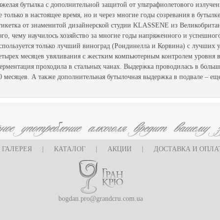
яжелая бутылка с дополнительной защитой от ультрафиолетового излучен
е только в настоящее время, но и через многие годы созревания в бутылке)
тикетка от знаменитой дизайнерской студии KLASSENE из Великобритани
ого, чему научилось хозяйство за многие годы напряженного и успешного
спользуется только лучший виноград (Рондинелла и Корвина) с лучших уча
етырех месяцев увяливания с жестким компьютерным контролем уровня 
ерментация проходила в стальных чанах. Выдержка проводилась в больши
0 месяцев. А также дополнительная бутылочная выдержка в подвале – ещ
ГАЛЕРЕЯ
|
КАТАЛОГ
|
АКЦИИ
|
ДОСТАВКА И ОПЛА
bogdan.pro@grandcru.com.ua