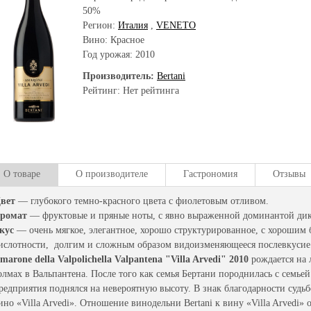
50%
Регион:
Италия
,
VENETO
Вино: Красное
Год урожая:
2010
Производитель:
Bertani
Рейтинг: Нет рейтинга
О товаре
О производителе
Гастрономия
Отзывы
вет
— глубокого темно-красного цвета с фиолетовым отливом.
ромат
— фруктовые и пряные ноты, с явно выраженной доминантой ди
кус
— очень мягкое, элегантное, хорошо структурированное, с хорошим 
ислотности, долгим и сложным образом видоизменяющееся послевкусие
marone della Valpolichella Valpantena "Villa Arvedi" 2010
рождается на 
олмах в Вальпантена. После того как семья Бертани породнилась с семье
редприятия поднялся на невероятную высоту. В знак благодарности судьб
ино «Villa Arvedi». Отношение винодельни Bertani к вину «Villa Arvedi» 