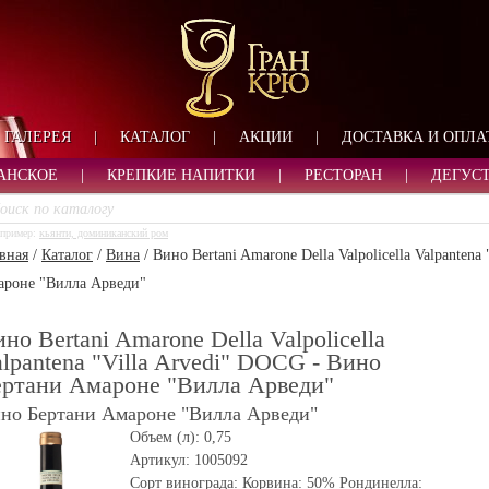
ФОРМА ОБРАТНОЙ СВ
ИМЯ
ЛОГИН
ВАШЕ ИМЯ:
ПАРОЛЬ
ПАРОЛЬ
ГАЛЕРЕЯ
|
КАТАЛОГ
|
АКЦИИ
|
ДОСТАВКА И ОПЛА
ТЕЛЕФОН:
АДРЕС ЭЛЕКТРОННОЙ ПОЧТЫ
ЗАПОМНИТЬ МЕНЯ
АНСКОЕ
|
КРЕПКИЕ НАПИТКИ
|
РЕСТОРАН
|
ДЕГУС
ВОЙТИ
пример:
кьянти, доминиканский ром
РЕГИСТРАЦИЯ
вная
/
Каталог
/
Вина
/
Вино Bertani Amarone Della Valpolicella Valpanten
ЗАБЫЛИ ПАРОЛЬ?
ароне "Вилла Арведи"
но Bertani Amarone Della Valpolicella
lpantena "Villa Arvedi" DOCG - Вино
ертани Амароне "Вилла Арведи"
но Бертани Амароне "Вилла Арведи"
Объем (л):
0,75
Артикул:
1005092
Сорт винограда:
Корвина: 50% Рондинелла: