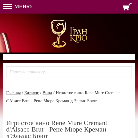
МЕНЮ
ФОРМА ОБРАТНОЙ СВЯЗ
ИМЯ
ЛОГИН
ВАШЕ ИМЯ:
ПАРОЛЬ
ПАРОЛЬ
ТЕЛЕФОН:
АДРЕС ЭЛЕКТРОННОЙ ПОЧТЫ
ЗАПОМНИТЬ МЕНЯ
ВОЙТИ
РЕГИСТРАЦИЯ
ЗАБЫЛИ ПАРОЛЬ?
Главная
/
Каталог
/
Вина
/
Игристое вино Rene Mure Cremant
d'Alsace Brut - Рене Мюре Креман д'Эльзас Брют
Игристое вино Rene Mure Cremant
d'Alsace Brut - Рене Мюре Креман
д'Эльзас Брют