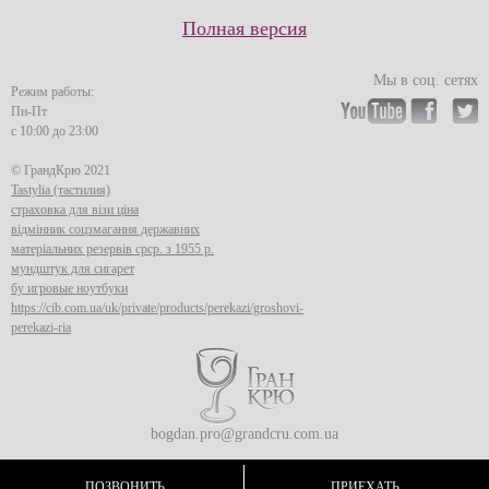
Полная версия
Мы в соц. сетях
Режим работы:
Пн-Пт
с 10:00 до 23:00
© ГрандКрю 2021
Tastylia (тастилия)
страховка для візи ціна
відмінник соцзмагання державних
матеріальних резервів срср. з 1955 р.
мундштук для сигарет
бу игровые ноутбуки
https://cib.com.ua/uk/private/products/perekazi/groshovi-
perekazi-ria
bogdan.pro@grandcru.com.ua
ПОЗВОНИТЬ
ПРИЕХАТЬ