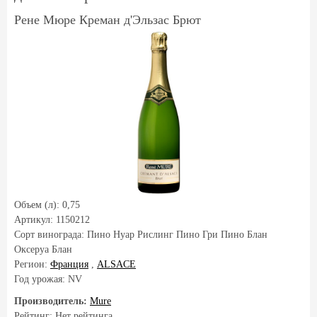
Рене Мюре Креман д'Эльзас Брют
Объем (л):
0,75
Артикул:
1150212
Сорт винограда:
Пино Нуар Рислинг Пино Гри Пино Блан
Оксеруа Блан
Регион:
Франция
,
ALSACE
Год урожая:
NV
Производитель:
Mure
Рейтинг: Нет рейтинга