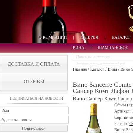
О КОМПАНИИ
|
ГАЛЕРЕЯ
|
КАТАЛОГ
ВИНА
|
ШАМПАНСКОЕ
ДОСТАВКА И ОПЛАТА
Например:
кьянти, доминиканский ром
Главная
/
Каталог
/
Вина
/
Вино S
ОТЗЫВЫ
Вино Sancerre Comte
Сансер Комт Лафон 
Вино Сансер Комт Лафон
ПОДПИСАТЬСЯ НА НОВОСТИ
Объем (л)
Артикул:
Сорт вино
Регион:
Ф
Вино: Бел