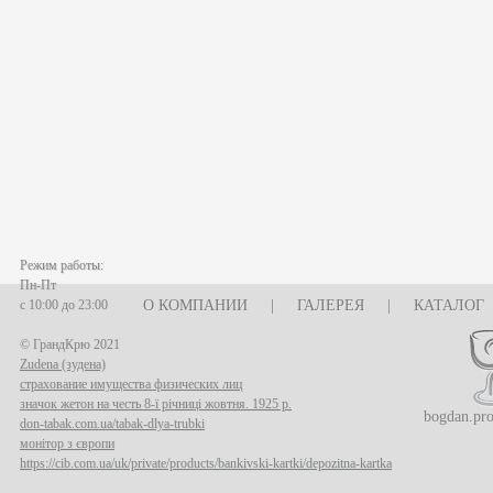
Режим работы:
Пн-Пт
с 10:00 до 23:00
О КОМПАНИИ
|
ГАЛЕРЕЯ
|
КАТАЛОГ
© ГрандКрю 2021
Zudena (зудена)
страхование имущества физических лиц
значок жетон на честь 8-ї річниці жовтня. 1925 р.
bogdan.pr
don-tabak.com.ua/tabak-dlya-trubki
монітор з європи
https://cib.com.ua/uk/private/products/bankivski-kartki/depozitna-kartka