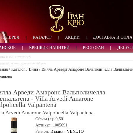
ФОРМА ОБРАТНОЙ СВ
ИМЯ
ЛОГИН
ВАШЕ ИМЯ:
ПАРОЛЬ
ПАРОЛЬ
ГАЛЕРЕЯ
|
КАТАЛОГ
|
АКЦИИ
|
ДОСТАВКА И ОПЛА
ТЕЛЕФОН:
АДРЕС ЭЛЕКТРОННОЙ ПОЧТЫ
ЗАПОМНИТЬ МЕНЯ
АНСКОЕ
|
КРЕПКИЕ НАПИТКИ
|
РЕСТОРАН
|
ДЕГУС
ВОЙТИ
пример:
кьянти, доминиканский ром
РЕГИСТРАЦИЯ
вная
/
Каталог
/
Вина
/
Вилла Арведи Амароне Вальполичелла Валпальтена -
ЗАБЫЛИ ПАРОЛЬ?
pantena
илла Арведи Амароне Вальполичелла
лпальтена - Villa Arvedi Amarone
lpolicella Valpantena
lla Arvedi Amarone Valpolicella Valpantena
Объем (л):
0,50
Артикул:
1005091
Регион:
Италия
,
VENETO