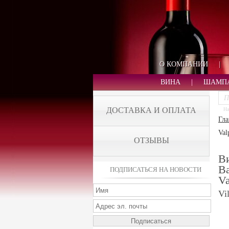
О КОМПАНИИ
|
ВИНА
|
ШАМП
ДОСТАВКА И ОПЛАТА
На
Гла
Val
ОТЗЫВЫ
В
Ва
ПОДПИСАТЬСЯ НА НОВОСТИ
Va
Vi