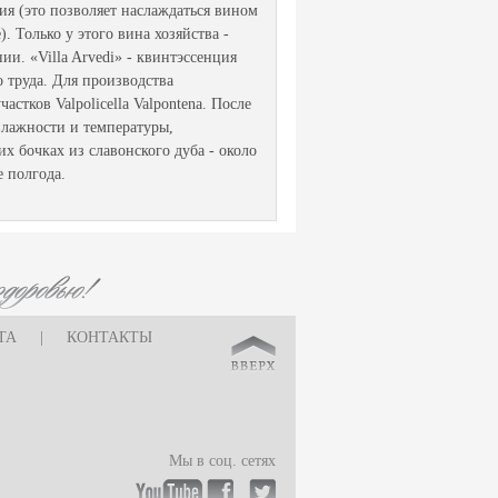
ия (это позволяет наслаждаться вином
. Только у этого вина хозяйства -
и. «Villa Arvedi» - квинтэссенция
 труда. Для производства
стков Valpolicella Valpontena. После
влажности и температуры,
х бочках из славонского дуба - около
е полгода.
ТА
|
КОНТАКТЫ
Мы в соц. сетях