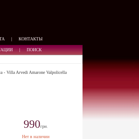
ЯЗИ
ТА
|
КОНТАКТЫ
ТАЦИИ
|
ПОИСК
 Villa Arvedi Amarone Valpolicella
990
грн.
Нет в наличии