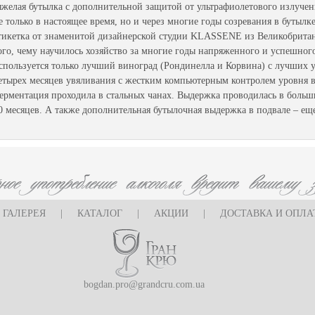
яжелая бутылка с дополнительной защитой от ультрафиолетового излучен
е только в настоящее время, но и через многие годы созревания в бутылке)
тикетка от знаменитой дизайнерской студии KLASSENE из Великобритани
ого, чему научилось хозяйство за многие годы напряженного и успешного
спользуется только лучший виноград (Рондинелла и Корвина) с лучших уча
етырех месяцев увяливания с жестким компьютерным контролем уровня 
ерментация проходила в стальных чанах. Выдержка проводилась в больши
0 месяцев. А также дополнительная бутылочная выдержка в подвале – ещ
ГАЛЕРЕЯ
|
КАТАЛОГ
|
АКЦИИ
|
ДОСТАВКА И ОПЛА
bogdan.pro@grandcru.com.ua