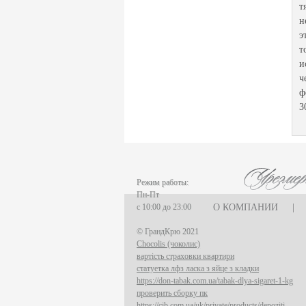
т
н
э
т
и
ч
ф
3
Режим работы:
Пн-Пт
с 10:00 до 23:00
О КОМПАНИИ
|
© ГрандКрю 2021
Chocolis (чоколис)
вартість страховки квартири
статуетка лфз ласка з яйце з кладки
https://don-tabak.com.ua/tabak-dlya-sigaret-1-kg
проверить сборку пк
https://cib.com.ua/uk/private/products/depoziti