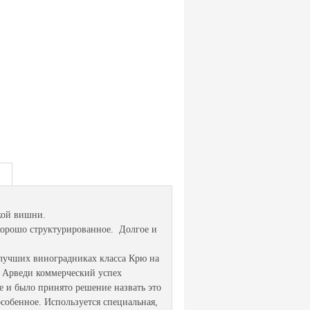
кой вишни.
 хорошо структурированное. Долгое и
лучших виноградниках класса Крю на
й Арведи коммерческий успех
е и было принято решение назвать это
особенное. Используется специальная,