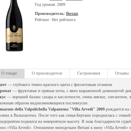
Год урожая:
2009
Производитель:
Bertani
Рейтинг: Нет рейтинга
О товаре
О производителе
Гастрономия
Отзывы
вет
— глубокого темно-красного цвета с фиолетовым отливом.
ромат
— фруктовые и пряные ноты, с явно выраженной доминантой ди
кус
— хороший баланс сахара и кислотности, очень мягкое, элегантное,
ложным образом видоизменяющееся послевкусие.
marone della Valpolichella Valpantena "Villa Arvedi" 2009
рождается на 
олмах в Вальпантена. После того как семья Бертани породнилась с семье
редприятия поднялся на невероятную высоту. В знак благодарности судьб
ино «Villa Arvedi». Отношение винодельни Bertani к вину «Villa Arvedi» 