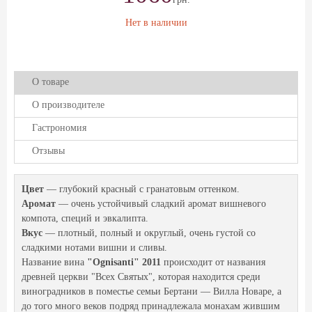
Нет в наличии
О товаре
О производителе
Гастрономия
Отзывы
Цвет
— глубокий красный с гранатовым оттенком.
Аромат
— очень устойчивый сладкий аромат вишневого
компота, специй и эвкалипта.
Вкус
— плотный, полный и округлый, очень густой со
сладкими нотами вишни и сливы.
Название вина
"Ognisanti" 2011
происходит от названия
древней церкви "Всех Святых", которая находится среди
виноградников в поместье семьи Бертани — Вилла Новаре, а
до того много веков подряд принадлежала монахам жившим