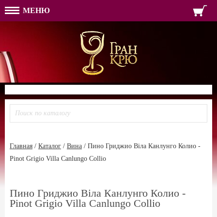
МЕНЮ
ФОРМА ОБРАТНОЙ СВЯЗ
ИМЯ
ЛОГИН
ВАШЕ ИМЯ:
ПАРОЛЬ
ПАРОЛЬ
ТЕЛЕФОН:
АДРЕС ЭЛЕКТРОННОЙ ПОЧТЫ
ЗАПОМНИТЬ МЕНЯ
ВОЙТИ
РЕГИСТРАЦИЯ
ЗАБЫЛИ ПАРОЛЬ?
Главная
/
Каталог
/
Вина
/
Пино Гриджио Віла Канлунго Колио -
Pinot Grigio Villa Canlungo Collio
Пино Гриджио Віла Канлунго Колио -
Pinot Grigio Villa Canlungo Collio