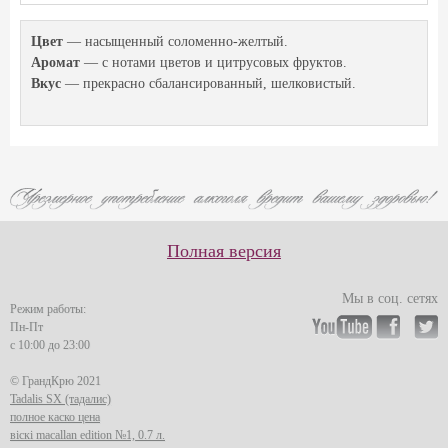
Цвет
— насыщенный соломенно-желтый.
Аромат
— с нотами цветов и цитрусовых фруктов.
Вкус
— прекрасно сбалансированный, шелковистый.
Полная версия
Мы в соц. сетях
Режим работы:
Пн-Пт
с 10:00 до 23:00
© ГрандКрю 2021
Tadalis SX (тадалис)
полное каско цена
віскі macallan edition №1, 0.7 л.