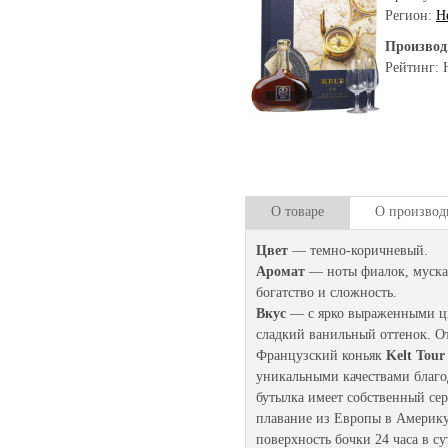
Регион:
Н
Производ
Рейтинг: 
О товаре
О производ
Цвет
— темно-коричневый.
Аромат
— ноты фиалок, муска
богатство и сложность.
Вкус
— с ярко выраженными цв
сладкий ванильный оттенок. О
Французский коньяк
Kelt Tour
уникальными качествами благод
бутылка имеет собственный се
плавание из Европы в Америку
поверхность бочки 24 часа в су