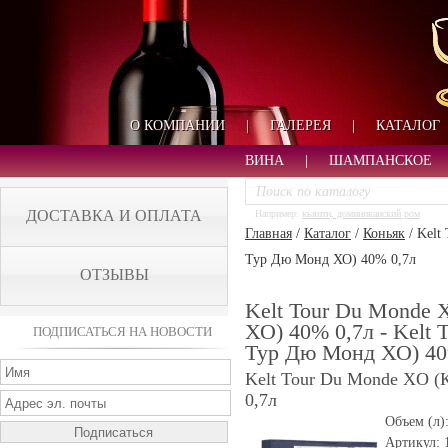
О КОМПАНИИ
|
ГАЛЕРЕЯ
|
КАТАЛОГ
ВИНА
|
ШАМПАНСКОЕ
ДОСТАВКА И ОПЛАТА
Например:
кьянти, доминиканский ром
Главная
/
Каталог
/
Коньяк
/
Kelt
Тур Дю Монд ХО) 40% 0,7л
ОТЗЫВЫ
Kelt Tour Du Monde 
ХО) 40% 0,7л - Kelt
ПОДПИСАТЬСЯ НА НОВОСТИ
Тур Дю Монд ХО) 40
Kelt Tour Du Monde XO 
0,7л
Объем (л)
Артикул: