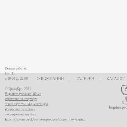
Режим работы:
Пн-Пт
с 10:00 до 23:00
О КОМПАНИИ
|
ГАЛЕРЕЯ
|
КАТАЛОГ
© ГрандКрю 2021
Відаліста (vidalista) 80 мг
страховка за квартиру
токай алушта 1943, массандра
bogdan.pr
подробнее по ссылке
защищённый ноутбук
https://cib.com.ua/uk/business/products/torgoviy-ekvayring