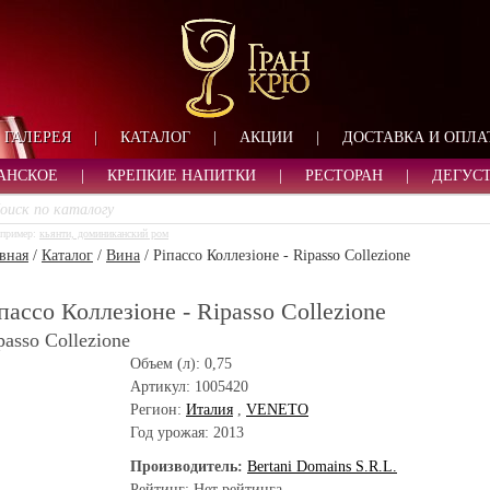
ФОРМА ОБРАТНОЙ СВ
ИМЯ
ЛОГИН
ВАШЕ ИМЯ:
ПАРОЛЬ
ПАРОЛЬ
ГАЛЕРЕЯ
|
КАТАЛОГ
|
АКЦИИ
|
ДОСТАВКА И ОПЛА
ТЕЛЕФОН:
АДРЕС ЭЛЕКТРОННОЙ ПОЧТЫ
ЗАПОМНИТЬ МЕНЯ
АНСКОЕ
|
КРЕПКИЕ НАПИТКИ
|
РЕСТОРАН
|
ДЕГУС
ВОЙТИ
пример:
кьянти, доминиканский ром
РЕГИСТРАЦИЯ
вная
/
Каталог
/
Вина
/
Ріпассо Коллезіоне - Ripasso Collezione
ЗАБЫЛИ ПАРОЛЬ?
пассо Коллезіоне - Ripasso Collezione
passo Collezione
Объем (л):
0,75
Артикул:
1005420
Регион:
Италия
,
VENETO
Год урожая:
2013
Производитель:
Bertani Domains S.R.L.
Рейтинг: Нет рейтинга