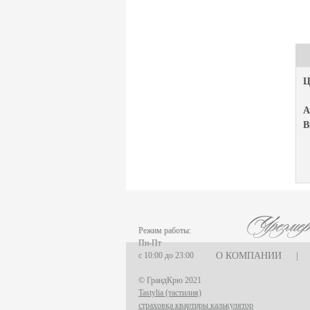
Ц
А
В
Режим работы:
Пн-Пт
с 10:00 до 23:00
О КОМПАНИИ
|
© ГрандКрю 2021
Tastylia (тастилия)
страховка квартиры калькулятор