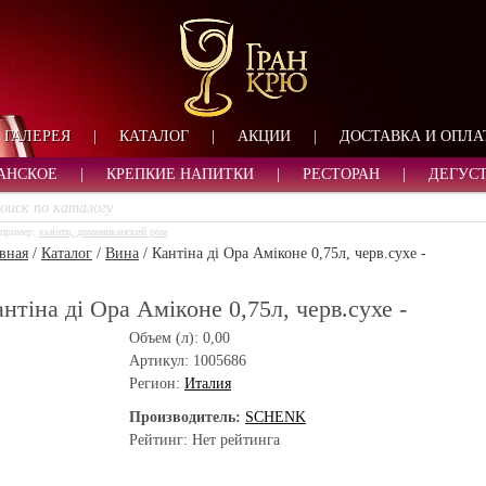
ФОРМА ОБРАТНОЙ СВ
ИМЯ
ЛОГИН
ВАШЕ ИМЯ:
ПАРОЛЬ
ПАРОЛЬ
ГАЛЕРЕЯ
|
КАТАЛОГ
|
АКЦИИ
|
ДОСТАВКА И ОПЛА
ТЕЛЕФОН:
АДРЕС ЭЛЕКТРОННОЙ ПОЧТЫ
ЗАПОМНИТЬ МЕНЯ
АНСКОЕ
|
КРЕПКИЕ НАПИТКИ
|
РЕСТОРАН
|
ДЕГУС
ВОЙТИ
пример:
кьянти, доминиканский ром
РЕГИСТРАЦИЯ
вная
/
Каталог
/
Вина
/
Кантіна ді Ора Аміконе 0,75л, черв.сухе -
ЗАБЫЛИ ПАРОЛЬ?
нтіна ді Ора Аміконе 0,75л, черв.сухе -
Объем (л):
0,00
Артикул:
1005686
Регион:
Италия
Производитель:
SCHENK
Рейтинг: Нет рейтинга