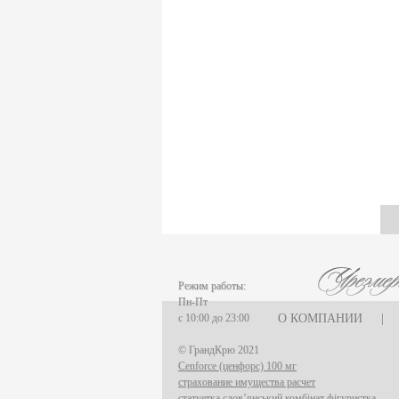
Режим работы:
Пн-Пт
с 10:00 до 23:00
О КОМПАНИИ
|
© ГрандКрю 2021
Cenforce (ценфорс) 100 мг
страхование имущества расчет
статуетка слов’янський комбінат фігуристка