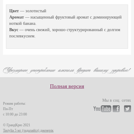
Цвет
— золотистый
Аромат
— насыщенный фруктовый аромат с доминирующей
ноткой банана.
Вкус
— очень свежий, хорошо структурированный с долгим
послевкусием.
Полная версия
Мы в соц. сетях
Режим работы:
Пн-Пт
с 10:00 до 23:00
© ГрандКрю 2021
Tastylia 5 мг (тадалафіл) дженерік