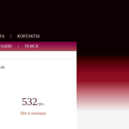
ЯЗИ
ТА
|
КОНТАКТЫ
ТАЦИИ
|
ПОИСК
rah
532
грн.
Нет в наличии