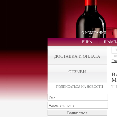
О КОМПАНИИ
|
ВИНА
|
ШАМП
ДОСТАВКА И ОПЛАТА
На
Гла
ОТЗЫВЫ
В
Ma
T.
ПОДПИСАТЬСЯ НА НОВОСТИ