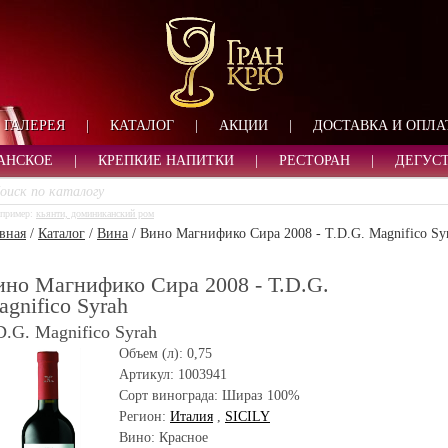
ФОРМА ОБРАТНОЙ СВ
ИМЯ
ЛОГИН
ВАШЕ ИМЯ:
ПАРОЛЬ
ПАРОЛЬ
ГАЛЕРЕЯ
|
КАТАЛОГ
|
АКЦИИ
|
ДОСТАВКА И ОПЛА
ТЕЛЕФОН:
АДРЕС ЭЛЕКТРОННОЙ ПОЧТЫ
ЗАПОМНИТЬ МЕНЯ
АНСКОЕ
|
КРЕПКИЕ НАПИТКИ
|
РЕСТОРАН
|
ДЕГУС
ВОЙТИ
пример:
кьянти, доминиканский ром
РЕГИСТРАЦИЯ
вная
/
Каталог
/
Вина
/
Вино Магнифико Сира 2008 - T.D.G. Magnifico Sy
ЗАБЫЛИ ПАРОЛЬ?
ино Магнифико Сира 2008 - T.D.G.
gnifico Syrah
D.G. Magnifico Syrah
Объем (л):
0,75
Артикул:
1003941
Сорт винограда:
Шираз 100%
Регион:
Италия
,
SICILY
Вино: Красное