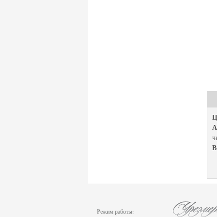
Ц
А
ч
В
Режим работы: