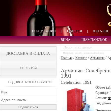
О КОМПАНИИ
|
ГАЛЕРЕЯ
|
КАТАЛОГ
ВИНА
|
ШАМПАНСКОЕ
ДОСТАВКА И ОПЛАТА
Например:
кьянти, доминиканский ром
Главная
/
Каталог
/
Арманьяк
/
Ар
ОТЗЫВЫ
Арманьяк Селебрейшн
1991
Celebration 1991
ПОДПИСАТЬСЯ НА НОВОСТИ
Объем (л)
Артикул:
Регион:
Ф
Год урожа
Производ