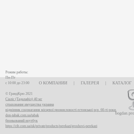
Режим работы:
Пн-Пт
с 10:00 до 23:00
О КОМПАНИИ
|
ГАЛЕРЕЯ
|
КАТАЛОГ
© ГрандКрю 2021
Сіаліс (Тадалафіл) 40 мг
страхование имущества украина
відмінник соцзмагання місцевої промисловості естонської рср. 60-ті роки.
bogdan.pr
don-tabak.com.ua/tabak
броньований ноутбук
https://cib.com.ua/uk/private/products/perekazi/groshovi-perekazi