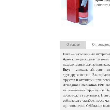
Рейтинг: 
О товаре
О производ
Цвет — насыщенный янтарно-з
Аромат
— раскрывается тонами 
нехарактерным для арманьяков,
Вкус
— уникальный, оригинал
друг друга тонами. Благородн
фруктов и оттенками пряносте
Armagnac Celebration 1991
яв
на знаменитых территориях Ba
производства арманьяка. Приго
собирается в октябре, после ч
приготовления Celebration явля