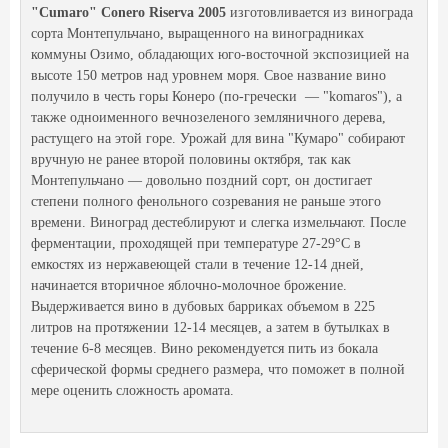
"Cumaro" Conero Riserva 2005
изготовливается из винограда
сорта Монтепульчано, выращенного на виноградниках
коммуны Озимо, обладающих юго-восточной экспозицией на
высоте 150 метров над уровнем моря. Свое название вино
получило в честь горы Конеро (по-гречески — "komaros"), а
также одноименного вечнозеленого земляничного дерева,
растущего на этой горе. Урожай для вина "Кумаро" собирают
вручную не ранее второй половины октября, так как
Монтепульчано — довольно поздний сорт, он достигает
степени полного фенольного созревания не раньше этого
времени. Виноград дестеблируют и слегка измельчают. После
ферментации, проходящей при температуре 27-29°С в
емкостях из нержавеющей стали в течение 12-14 дней,
начинается вторичное яблочно-молочное брожение.
Выдерживается вино в дубовых барриках объемом в 225
литров на протяжении 12-14 месяцев, а затем в бутылках в
течение 6-8 месяцев. Вино рекомендуется пить из бокала
сферической формы среднего размера, что поможет в полной
мере оценить сложность аромата.