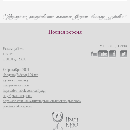
Полная версия
Мы в соц. сетях
Режим работы:
Пн-Пт
с 10:00 до 23:00
© ГрандКрю 2021
Філдена (fildena) 100 мг
купить страховку
статуетка колгосп
https://don-tabak.com.ua/flyagi
ноутбуки из европы
https://cib.com.ua/uk/private/products/perekazi/groshovi-
perekazi-intelexpress