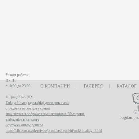
Режим работы:
Пн-Пт
с 10:00 до 23:00
О КОМПАНИИ
|
ГАЛЕРЕЯ
|
КАТАЛОГ
© ГрандКрю 2021
Tadaga 10 мг (тадалафіл) дженерик сіаліс
страховка от ковида украина
знак жетон із зображенням кагановича. 30-ті роки.
bogdan.pr
выбирайте в каталоге
ноутбуки оптом дешево
https://cib.com.ua/uk/private/products/depoziti/maksimalniy-dohid