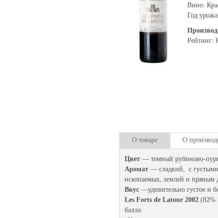
Вино: Кра
Год урожа
Производ
Рейтинг: 
О товаре
О производ
Цвет
— темный рубиново-пур
Аромат
— сладкий, с густыми
ископаемых, землей и пряным 
Вкус
—удивительно густое и бо
Les Forts de Latour 2002
(82% К
балла: