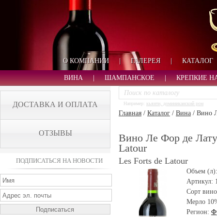
О КОМПАНИИ
|
ГАЛЕРЕЯ
|
КАТАЛОГ
ВИНА
|
ШАМПАНСКОЕ
|
КРЕПКИЕ Н
ДОСТАВКА И ОПЛАТА
Например:
кьянти, доминиканский ром
Главная
/
Каталог
/
Вина
/
Вино Л
ОТЗЫВЫ
Вино Ле Фор де Латур
Latour
Les Forts de Latour
ПОДПИСАТЬСЯ НА НОВОСТИ
Объем (л)
Артикул:
Сорт вино
Мерло 10
Регион:
Ф