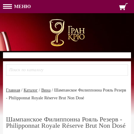
МЕНЮ
ФОРМА ОБРАТНОЙ СВЯЗ
ИМЯ
ЛОГИН
ВАШЕ ИМЯ:
ПАРОЛЬ
ПАРОЛЬ
ТЕЛЕФОН:
АДРЕС ЭЛЕКТРОННОЙ ПОЧТЫ
ЗАПОМНИТЬ МЕНЯ
ВОЙТИ
РЕГИСТРАЦИЯ
ЗАБЫЛИ ПАРОЛЬ?
Главная
/
Каталог
/
Вина
/
Шампанское Филиппонна Рояль Резерв
- Philipponnat Royale Réserve Brut Non Dosé
Шампанское Филиппонна Рояль Резерв -
Philipponnat Royale Réserve Brut Non Dosé