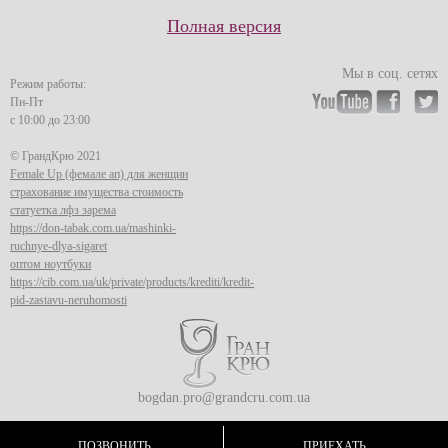
Полная версия
Мы в соц. сетях
Режим работы:
Пн-Пт
с 10:00 до 23:00
© ГрандКрю 2021
Female Up (фемале ап) для женщин
страхование имущества стоимость
статуетка лфз зарема
https://don-tabak.com.ua/mashinki-
ruchnye-dlya-sigaret
оптом ноутбуки
https://cib.com.ua/uk/private/products/krediti/kredit-
pid-zastavu-neruhomosti
bogdan.pro@grandcru.com.ua
ПОЗВОНИТЬ
ПРИЕХАТЬ