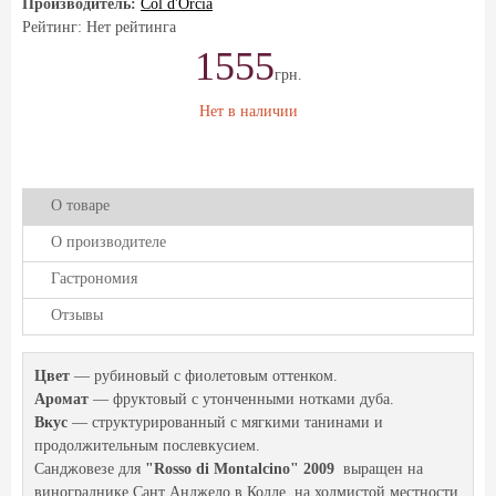
Производитель:
Col d'Orcia
Рейтинг: Нет рейтинга
1555
грн.
Нет в наличии
О товаре
О производителе
Гастрономия
Отзывы
Цвет
— рубиновый с фиолетовым оттенком.
Аромат
— фруктовый с утонченными нотками дуба.
Вкус
— структурированный с мягкими танинами и
продолжительным послевкусием.
Санджовезе для
"Rosso di Montalcino" 2009
выращен на
винограднике Сант Анджело в Колле, на холмистой местности