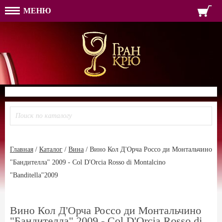
МЕНЮ
ФОРМА ОБРАТНОЙ СВЯЗ
ИМЯ
ЛОГИН
ВАШЕ ИМЯ:
ПАРОЛЬ
ПАРОЛЬ
ТЕЛЕФОН:
АДРЕС ЭЛЕКТРОННОЙ ПОЧТЫ
ЗАПОМНИТЬ МЕНЯ
ВОЙТИ
РЕГИСТРАЦИЯ
ЗАБЫЛИ ПАРОЛЬ?
Главная
/
Каталог
/
Вина
/
Вино Кол Д'Орча Россо ди Монтальчино
"Бандителла" 2009 - Col D'Orcia Rosso di Montalcino
"Banditella"2009
Вино Кол Д'Орча Россо ди Монтальчино
"Бандителла" 2009 - Col D'Orcia Rosso di