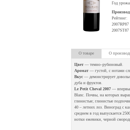
Год урожа
Производ
Рейтинг:
2007
RP
87
2007
ST
87
О товаре
О производ
Цвет
— темно–рубиновый.
Аромат
— густой, с нотами сл
Вкус
— демонстрирует довольн
дуба и фруктов.
Le Petit Cheval 2007
— впервые
Blanc. Почвы, на которых выра
глинистые; глинистые подпочв
40 – летних лоз. Виноград с к
среднем в год выпускается 250
нотки ежевики, черной смород