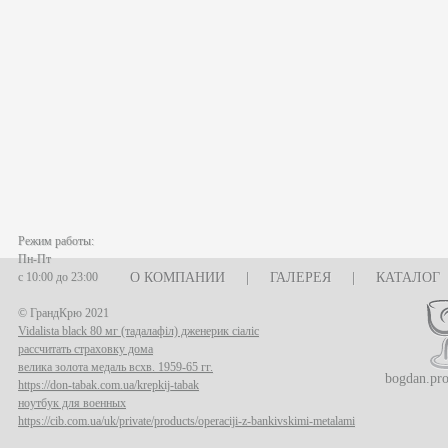
Режим работы:
Пн-Пт
с 10:00 до 23:00
О КОМПАНИИ
|
ГАЛЕРЕЯ
|
КАТАЛОГ
© ГрандКрю 2021
Vidalista black 80 мг (тадалафіл) дженерик сіаліс
рассчитать страховку дома
велика золота медаль всхв. 1959-65 гг.
bogdan.pr
https://don-tabak.com.ua/krepkij-tabak
ноутбук для военных
https://cib.com.ua/uk/private/products/operaciji-z-bankivskimi-metalami