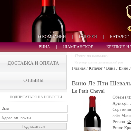
О КОМПАНИИ
|
ГАЛЕРЕЯ
|
КАТАЛОГ
ВИНА
|
ШАМПАНСКОЕ
|
КРЕПКИЕ Н
ДОСТАВКА И ОПЛАТА
Например:
кьянти, доминиканский ром
Главная
/
Каталог
/
Вина
/
Вино Л
ОТЗЫВЫ
Вино Ле Пти Шеваль 2
Le Petit Cheval
ПОДПИСАТЬСЯ НА НОВОСТИ
Объем (л)
Артикул:
Сорт вино
33% Маль
Регион:
Ф
Вино: Кра