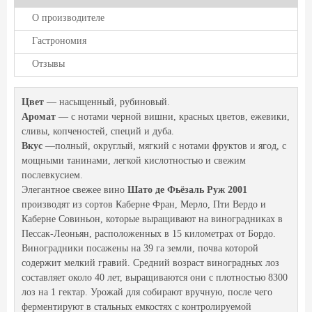
О производителе
Гастрономия
Отзывы
Цвет
— насыщенный, рубиновый.
Аромат
— с нотами черной вишни, красных цветов, ежевики,
сливы, копченостей, специй и дуба.
Вкус
—полный, округлый, мягкий с нотами фруктов и ягод, с
мощными танинами, легкой кислотностью и свежим
послевкусием.
Элегантное свежее вино
Шато де Фьёзаль Руж 2001
производят из сортов Каберне Фран, Мерло, Пти Вердо и
Каберне Совиньон, которые выращивают на виноградниках в
Пессак-Леоньян, расположенных в 15 километрах от Бордо.
Виноградники посажены на 39 га земли, почва которой
содержит мелкий гравий. Средний возраст виноградных лоз
составляет около 40 лет, выращиваются они с плотностью 8300
лоз на 1 гектар. Урожай для собирают вручную, после чего
ферментируют в стальных емкостях с контролируемой