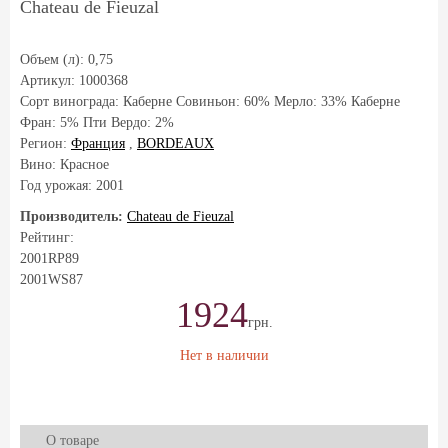
Chateau de Fieuzal
Объем (л):
0,75
Артикул:
1000368
Сорт винограда:
Каберне Совиньон: 60% Мерло: 33% Каберне
Фран: 5% Пти Вердо: 2%
Регион:
Франция
,
BORDEAUX
Вино: Красное
Год урожая:
2001
Производитель:
Chateau de Fieuzal
Рейтинг:
2001
RP
89
2001
WS
87
1924
грн.
Нет в наличии
О товаре