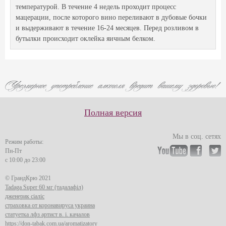
температурой. В течение 4 недель проходит процесс
мацерации, после которого вино переливают в дубовые бочки
и выдерживают в течение 16-24 месяцев. Перед розливом в
бутылки происходит оклейка яичным белком.
Полная версия
Мы в соц. сетях
Режим работы:
Пн-Пт
с 10:00 до 23:00
© ГрандКрю 2021
Tadaga Super 60 мг (тадалафіл)
дженерик сіаліс
страховка от коронавируса украина
статуетка лфз артист в. і. качалов
https://don-tabak.com.ua/aromatizatory