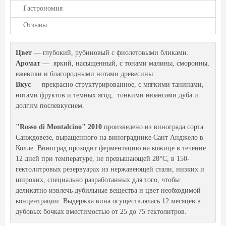
Гастрономия
Отзывы
Цвет
— глубокий, рубиновый с фиолетовыми бликами.
Аромат
— яркий, насыщенный, с тонами малины, смороины,
ежевики и благородными нотами древесины.
Вкус
— прекрасно структурированное, с мягкими танинами,
нотами фруктов и темных ягод, тонкими нюансами дуба и
долгим послевкусием.
"Rosso di Montalcino" 2010
произведено из винограда сорта
Санждовезе, выращенного на винограднике Сант Анджело в
Колле. Виноград проходит ферментацию на кожице в течение
12 дней при температуре, не превышающей 28°C, в 150-
гектолитровых резервуарах из нержавеющей стали, низких и
широких, специально разработанных для того, чтобы
деликатно извлечь дубильные вещества и цвет необходимой
концентрации. Выдержка вина осуществлялась 12 месяцев в
дубовых бочках вместимостью от 25 до 75 гектолитров.