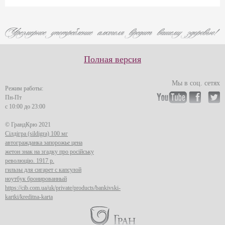
Полная версия
Мы в соц. сетях
Режим работы:
Пн-Пт
с 10:00 до 23:00
© ГрандКрю 2021
Сілдігра (sildigra) 100 мг
автогражданка запорожье цена
жетон знак на згадку про російську
революцію. 1917 р.
гильзы для сигарет с капсулой
ноутбук бронированный
https://cib.com.ua/uk/private/products/bankivski-
kartki/kreditna-karta