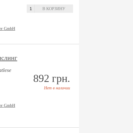
В КОРЗИНУ
ler GmbH
ислинг
atlese
892 грн.
Нет в наличии
ler GmbH