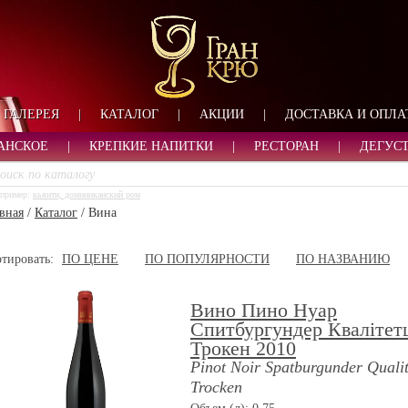
ФОРМА ОБРАТНОЙ СВ
ИМЯ
ЛОГИН
ВАШЕ ИМЯ:
ПАРОЛЬ
ПАРОЛЬ
ГАЛЕРЕЯ
|
КАТАЛОГ
|
АКЦИИ
|
ДОСТАВКА И ОПЛА
ТЕЛЕФОН:
АДРЕС ЭЛЕКТРОННОЙ ПОЧТЫ
ЗАПОМНИТЬ МЕНЯ
АНСКОЕ
|
КРЕПКИЕ НАПИТКИ
|
РЕСТОРАН
|
ДЕГУС
ВОЙТИ
пример:
кьянти, доминиканский ром
РЕГИСТРАЦИЯ
вная
/
Каталог
/
Вина
ЗАБЫЛИ ПАРОЛЬ?
тировать:
ПО ЦЕНЕ
ПО ПОПУЛЯРНОСТИ
ПО НАЗВАНИЮ
Вино Пино Нуар
Спитбургундер Квалітет
Трокен 2010
Pinot Noir Spatburgunder Quali
Trocken