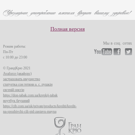
Полная версия
Мы в соц. сетях
Режим работы:
Пн-Пт
с 10:00 до 23:00
© ГрандКрю 2021
Avaforce (авафорс)
застраховать имущество
статуетка сон тетяни а. с. пушкін
євгеній онєгін
https://don-tabak.com.ua/krepkij-tabak
ноутбук беушний
https://cib.com.ua/uk/private/products/krediti/kredit-
na-spozhivchi-cili-pid-zastavu-mayna