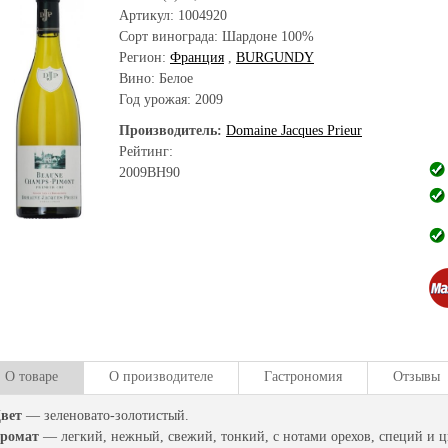
Артикул:
1004920
Сорт винограда:
Шардоне 100%
Регион:
Франция
,
BURGUNDY
Вино: Белое
Год урожая:
2009
Производитель:
Domaine Jacques Prieur
Рейтинг:
2009
BH
90
О товаре
О производителе
Гастрономия
Отзывы
вет
— зеленовато-золотистый.
ромат
— легкий, нежный, свежий, тонкий, с нотами орехов, специй и 