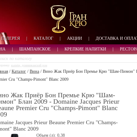
ФОРМА ОБРАТНОЙ СВ
ИМЯ
ЛОГИН
ВАШЕ ИМЯ:
ПАРОЛЬ
ПАРОЛЬ
ГАЛЕРЕЯ
|
КАТАЛОГ
|
АКЦИИ
|
ДОСТАВКА И ОПЛА
ТЕЛЕФОН:
АДРЕС ЭЛЕКТРОННОЙ ПОЧТЫ
ЗАПОМНИТЬ МЕНЯ
НА
|
ШАМПАНСКОЕ
|
КРЕПКИЕ НАПИТКИ
|
РЕСТОР
ВОЙТИ
пример:
кьянти, доминиканский ром
РЕГИСТРАЦИЯ
вная
/
Каталог
/
Вина
/
Вино Жак Приёр Бон Премье Крю "Шам-Пимон" Бла
ЗАБЫЛИ ПАРОЛЬ?
mier Cru "Champs-Pimont" Blanc 2009
ино Жак Приёр Бон Премье Крю "Шам-
мон" Блан 2009 - Domaine Jacques Prieur
aune Premier Cru "Champs-Pimont" Blanc
009
maine Jacques Prieur Beaune Premier Cru "Champs-
mont" Blanc 2009
Объем (л):
0,38