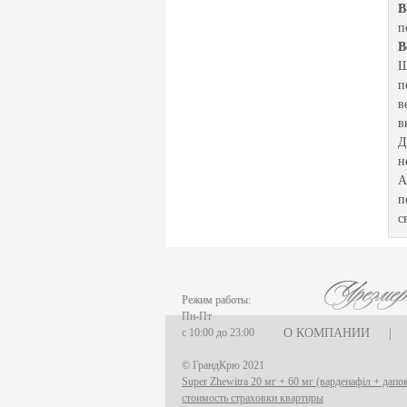
В
п
B
Ш
п
в
в
Д
н
А
п
с
Режим работы:
Пн-Пт
с 10:00 до 23:00
О КОМПАНИИ
|
© ГрандКрю 2021
Super Zhewitra 20 мг + 60 мг (варденафіл + дапок
стоимость страховки квартиры