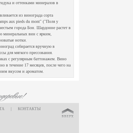
ндука и оттенками минералов в
вливается из винограда сорта
ps aux pieds du mont" ("Поля у
естьем города Бон. Шардонне растет в
ию минеральных вин с ярким,
новатые нотки.
ноград собирается вручную в
сы для мягкого прессования.
чках с регулярным баттонажем. Вино
о в течение 17 месяцев, после чего на
воим вкусом и ароматом.
ТА
|
КОНТАКТЫ