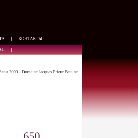
ЯЗИ
ТА
|
КОНТАКТЫ
АН
|
н 2009 - Domaine Jacques Prieur Beaune
650