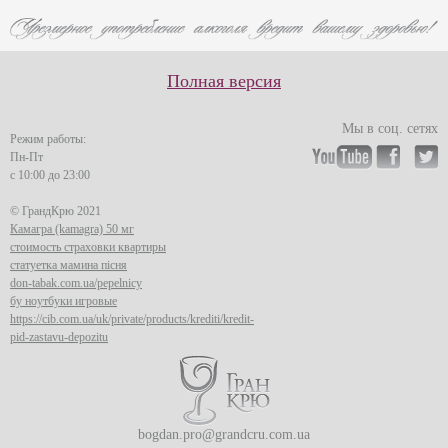
Полная версия
Мы в соц. сетях
Режим работы:
Пн-Пт
с 10:00 до 23:00
© ГрандКрю 2021
Камагра (kamagra) 50 мг
стоимость страховки квартиры
статуетка мамина пісня
don-tabak.com.ua/pepelnicy
бу ноутбуки игровые
https://cib.com.ua/uk/private/products/krediti/kredit-
pid-zastavu-depozitu
bogdan.pro@grandcru.com.ua