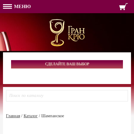
МЕНЮ
ФОРМА ОБРАТНОЙ СВЯЗ
ИМЯ
ЛОГИН
ВАШЕ ИМЯ:
ПАРОЛЬ
ПАРОЛЬ
ТЕЛЕФОН:
АДРЕС ЭЛЕКТРОННОЙ ПОЧТЫ
ЗАПОМНИТЬ МЕНЯ
ВОЙТИ
СДЕЛАЙТЕ ВАШ ВЫБОР
РЕГИСТРАЦИЯ
ЗАБЫЛИ ПАРОЛЬ?
Главная
/
Каталог
/
Шампанское