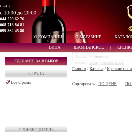
Пн-Пт
с 10:00 до 20:00
044 229 62 76
068 718 84 81
099 362 45 80
О КОМПАНИИ
|
О МАГАЗИНЕ
|
КАТАЛО
ВИНА
|
ШАМПАНСКОЕ
|
КРЕПК
СДЕЛАЙТЕ ВАШ ВЫБОР
Например:
кьянти, доминиканский ром
Главная
/
Каталог
/
Крепкие напи
СТРАНА
Все страны
Сортировать:
ПО ЦЕНЕ
ПО
ПРОИЗВОДИТЕЛЬ