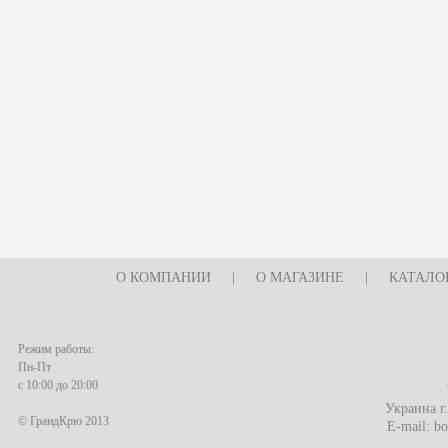
О КОМПАНИИ
|
О МАГАЗИНЕ
|
КАТАЛО
Режим работы:
Пн-Пт
с 10:00 до 20:00
Украина г
© ГрандКрю 2013
E-mail:
bo