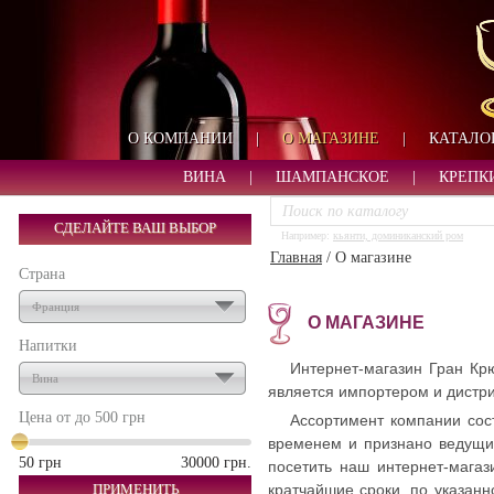
О КОМПАНИИ
|
О МАГАЗИНЕ
|
КАТАЛО
ВИНА
|
ШАМПАНСКОЕ
|
КРЕПК
СДЕЛАЙТЕ ВАШ ВЫБОР
Например:
кьянти, доминиканский ром
Главная
/
О магазине
Страна
Франция
О МАГАЗИНЕ
Напитки
Интернет-магазин Гран Кр
Вина
является импортером и дистри
Цена от до
500 грн
Ассортимент компании сос
временем и признано ведущи
50 грн
30000 грн.
посетить наш интернет-магаз
ПРИМЕНИТЬ
кратчайшие сроки. по указан