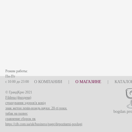
Режим работы:
Пн-Пт
с 10:00 до 23:00
О КОМПАНИИ
|
О МАГАЗИНЕ
|
КАТАЛО
© ГрандКрю 2021
Fildena (филдена)
страхування здоров'я ковід
знак жетон ленін-вождь науки. 20-ті роки.
bogdan.pr
табак на развес
сравнение сборок пк
https://cib.com.ua/uk/business/page/depozitarni-poslugi