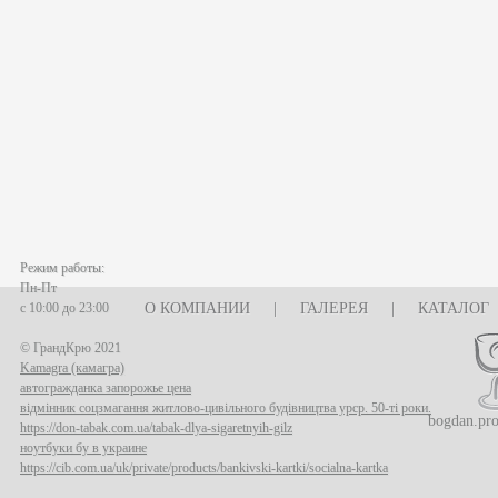
Режим работы:
Пн-Пт
с 10:00 до 23:00
О КОМПАНИИ
|
ГАЛЕРЕЯ
|
КАТАЛОГ
© ГрандКрю 2021
Kamagra (камагра)
автогражданка запорожье цена
відмінник соцзмагання житлово-цивільного будівництва урср. 50-ті роки.
bogdan.pr
https://don-tabak.com.ua/tabak-dlya-sigaretnyih-gilz
ноутбуки бу в украине
https://cib.com.ua/uk/private/products/bankivski-kartki/socialna-kartka