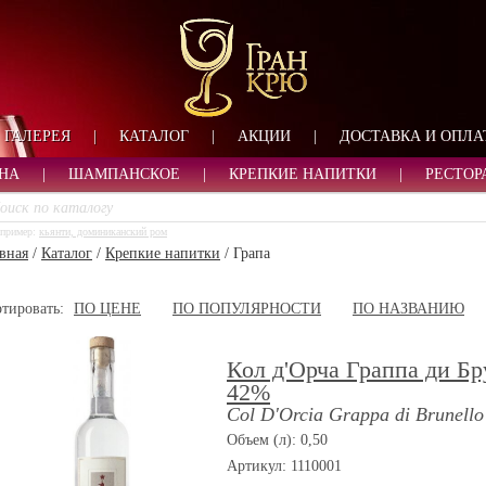
ФОРМА ОБРАТНОЙ СВ
ИМЯ
ЛОГИН
ВАШЕ ИМЯ:
ПАРОЛЬ
ПАРОЛЬ
ГАЛЕРЕЯ
|
КАТАЛОГ
|
АКЦИИ
|
ДОСТАВКА И ОПЛА
ТЕЛЕФОН:
АДРЕС ЭЛЕКТРОННОЙ ПОЧТЫ
ЗАПОМНИТЬ МЕНЯ
НА
|
ШАМПАНСКОЕ
|
КРЕПКИЕ НАПИТКИ
|
РЕСТОР
ВОЙТИ
пример:
кьянти, доминиканский ром
РЕГИСТРАЦИЯ
вная
/
Каталог
/
Крепкие напитки
/
Грапа
ЗАБЫЛИ ПАРОЛЬ?
тировать:
ПО ЦЕНЕ
ПО ПОПУЛЯРНОСТИ
ПО НАЗВАНИЮ
Кол д'Орча Граппа ди Б
42%
Col D'Orcia Grappa di Brunello
Объем (л): 0,50
Артикул: 1110001