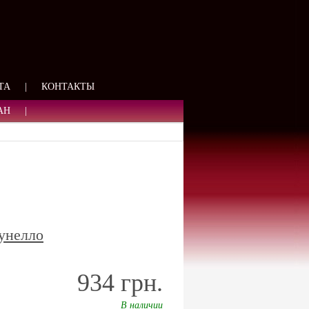
ЯЗИ
ТА
|
КОНТАКТЫ
АН
|
рунелло
934 грн.
В наличии