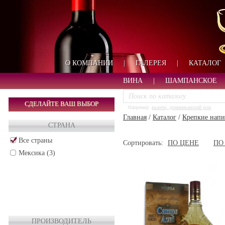
О КОМПАНИИ
|
ГАЛЕРЕЯ
|
КАТАЛОГ
ВИНА
|
ШАМПАНСКОЕ
СДЕЛАЙТЕ ВАШ ВЫБОР
Например:
кьянти, доминиканский ром
Главная
/
Каталог
/
Крепкие напи
СТРАНА
Все страны
Сортировать:
ПО ЦЕНЕ
ПО
Мексика (3)
ПРОИЗВОДИТЕЛЬ