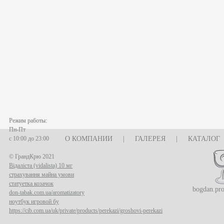
Режим работы:
Пн-Пт
с 10:00 до 23:00
О КОМПАНИИ
|
ГАЛЕРЕЯ
|
КАТАЛОГ
© ГрандКрю 2021
Відаліста (vidalista) 10 мг
страхування майна умови
статуетка козачок
bogdan.pr
don-tabak.com.ua/aromatizatory
ноутбук игровой бу
https://cib.com.ua/uk/private/products/perekazi/groshovi-perekazi