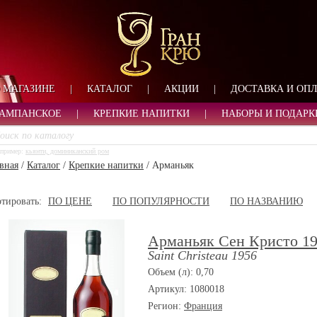
ФОРМА ОБРАТНОЙ СВ
ИМЯ
ЛОГИН
ВАШЕ ИМЯ:
ПАРОЛЬ
ПАРОЛЬ
 МАГАЗИНЕ
|
КАТАЛОГ
|
АКЦИИ
|
ДОСТАВКА И ОП
ТЕЛЕФОН:
АДРЕС ЭЛЕКТРОННОЙ ПОЧТЫ
ЗАПОМНИТЬ МЕНЯ
АМПАНСКОЕ
|
КРЕПКИЕ НАПИТКИ
|
НАБОРЫ И ПОДАРК
ВОЙТИ
пример:
кьянти, доминиканский ром
РЕГИСТРАЦИЯ
вная
/
Каталог
/
Крепкие напитки
/
Арманьяк
ЗАБЫЛИ ПАРОЛЬ?
тировать:
ПО ЦЕНЕ
ПО ПОПУЛЯРНОСТИ
ПО НАЗВАНИЮ
Арманьяк Сен Кристо 19
Saint Christeau 1956
Объем (л): 0,70
Артикул: 1080018
Регион:
Франция