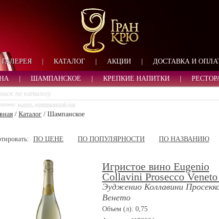
ФОРМА ОБРАТНОЙ СВ
ИМЯ
ЛОГИН
ВАШЕ ИМЯ:
ПАРОЛЬ
ПАРОЛЬ
ГАЛЕРЕЯ
|
КАТАЛОГ
|
АКЦИИ
|
ДОСТАВКА И ОПЛА
ТЕЛЕФОН:
АДРЕС ЭЛЕКТРОННОЙ ПОЧТЫ
ЗАПОМНИТЬ МЕНЯ
НА
|
ШАМПАНСКОЕ
|
КРЕПКИЕ НАПИТКИ
|
РЕСТОР
ВОЙТИ
пример:
кьянти, доминиканский ром
РЕГИСТРАЦИЯ
вная
/
Каталог
/
Шампанское
ЗАБЫЛИ ПАРОЛЬ?
тировать:
ПО ЦЕНЕ
ПО ПОПУЛЯРНОСТИ
ПО НАЗВАНИЮ
Игристое вино Eugenio
Collavini Prosecco Vene
Эудженио Коллавини Просекк
Венето
Объем (л): 0,75