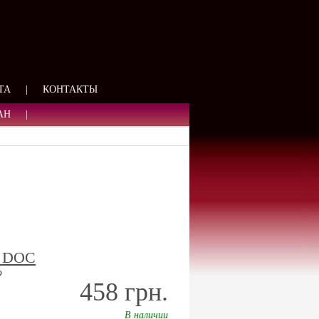
ЯЗИ
ТА
|
КОНТАКТЫ
АН
|
to DOC
о
458 грн.
В наличии