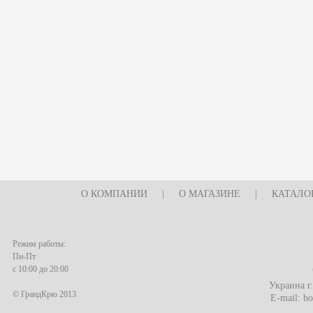
О КОМПАНИИ
|
О МАГАЗИНЕ
|
КАТАЛО
Режим работы:
Пн-Пт
с 10:00 до 20:00
Украина г
© ГрандКрю 2013
E-mail:
bo