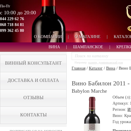
Пн-Пт
с 10:00 до 20:00
044 229 62 76
068 718 84 81
099 362 45 80
О КОМПАНИИ
|
О МАГАЗИНЕ
|
КАТАЛО
ВИНА
|
ШАМПАНСКОЕ
|
КРЕПК
ВИННЫЙ КОНСУЛЬТАНТ
Например:
кьянти, доминиканский ром
Главная
/
Каталог
/
Вина
/
Вино Б
ДОСТАВКА И ОПЛАТА
Вино Бабилон 2011 -
Babylon Marche
ОТЗЫВЫ
Объем (л)
Артикул:
Регион:
И
КОНТАКТЫ
Вино: Кра
Год урожа
Производ