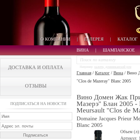
О КОМПАНИИ
|
ГАЛЕРЕЯ
|
КАТАЛОГ
ВИНА
|
ШАМПАНСКОЕ
ДОСТАВКА И ОПЛАТА
Например:
кьянти, доминиканский ром
Главная
/
Каталог
/
Вина
/
Вино Д
"Clos de Mazeray" Blanc 2005
ОТЗЫВЫ
Вино Домен Жак При
Мазерэ" Блан 2005 - 
ПОДПИСАТЬСЯ НА НОВОСТИ
Meursault "Clos de M
Domaine Jacques Prieur Me
Blanc 2005
Объем (л)
Артикул: