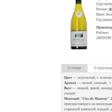
Сорт вино
Регион:
Ф
Вино: Бел
Год урожа
Производ
Рейтинг:
2005
ST
89
О товаре
О производ
Цвет
— золотистый, с зеленов
Аромат
— легкий, нежный, с 
Вкус
— свежий, яркий, минера
специй.
Meursault "Clos de Mazeray" 
произрастающего на виноградн
старинной каменной оградой, р