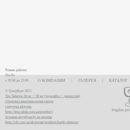
Режим работы:
Пн-Пт
с 10:00 до 23:00
О КОМПАНИИ
|
ГАЛЕРЕЯ
|
КАТАЛОГ
© ГрандКрю 2021
Top Tadarise 20 мг + 30 мг (тадалафіл + дапоксетін)
страховка квартиры калькулятор
статуетка яблучко
bogdan.pr
https://don-tabak.com.ua/pepelnicy
игровые ноутбуки бу из европы
https://cib.com.ua/uk/private/products/kartki-platinum