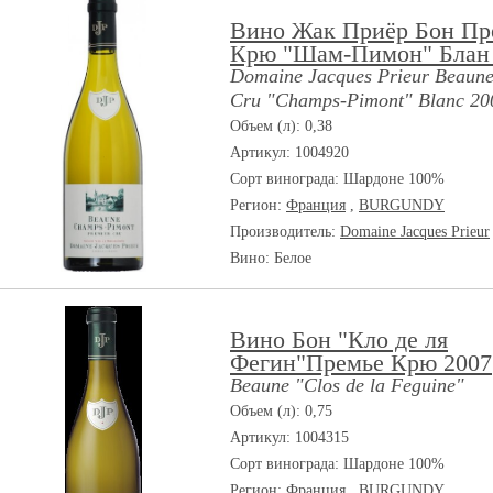
Вино Жак Приёр Бон Пр
Крю "Шам-Пимон" Блан
Domaine Jacques Prieur Beaune
Cru "Champs-Pimont" Blanc 20
Объем (л): 0,38
Артикул: 1004920
Сорт винограда:
Шардоне 100%
Регион:
Франция
,
BURGUNDY
Производитель:
Domaine Jacques Prieur
Вино: Белое
Вино Бон "Кло де ля
Фегин"Премье Крю 2007
Beaune "Clos de la Feguine"
Объем (л): 0,75
Артикул: 1004315
Сорт винограда:
Шардоне 100%
Регион:
Франция
,
BURGUNDY