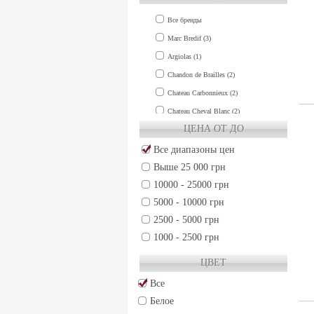
Все бренды
Marc Bredif (3)
Argiolas (1)
Chandon de Brailles (2)
Chateau Carbonnieux (2)
Chateau Cheval Blanc (2)
ЦЕНА ОТ ДО
Chateau Clinet (1)
Chateau Cos d'Estournel (1)
Все диапазоны цен
Выше 25 000 грн
Chateau de Fieuzal (1)
10000 - 25000 грн
Chateau Grand-Puy-Lacoste (2)
5000 - 10000 грн
Chateau Gruaud Larose (2)
2500 - 5000 грн
Chateau Guiraud (1)
1000 - 2500 грн
Chateau Haut-Brion (3)
500 - 1000 грн
Chateau La Lagune (1)
ЦВЕТ
250 - 500 грн
Chateau La Mission Haut-Brion (3)
Все
50 - 250 грн
Chateau Lafite-Rothschild (3)
Белое
Chateau Lafleur (2)