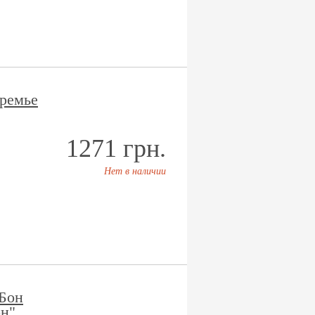
ремье
1271 грн.
Нет в наличии
Бон
н"