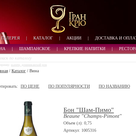
ФОРМА ОБРАТНОЙ СВ
ИМЯ
ЛОГИН
ВАШЕ ИМЯ:
ПАРОЛЬ
ПАРОЛЬ
ГАЛЕРЕЯ
|
КАТАЛОГ
|
АКЦИИ
|
ДОСТАВКА И ОПЛА
ТЕЛЕФОН:
АДРЕС ЭЛЕКТРОННОЙ ПОЧТЫ
ЗАПОМНИТЬ МЕНЯ
НА
|
ШАМПАНСКОЕ
|
КРЕПКИЕ НАПИТКИ
|
РЕСТОР
ВОЙТИ
пример:
кьянти, доминиканский ром
РЕГИСТРАЦИЯ
вная
/
Каталог
/
Вина
ЗАБЫЛИ ПАРОЛЬ?
тировать:
ПО ЦЕНЕ
ПО ПОПУЛЯРНОСТИ
ПО НАЗВАНИЮ
Бон "Шам-Пимо"
Beaune "Champs-Pimont"
Объем (л): 0,75
Артикул: 1005316