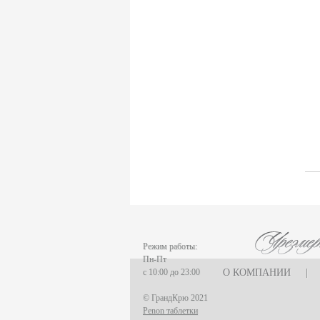
F. AUDOIN (3)
Les Caves Du Chateau D'esclans (2)
Chateau Leoville Poyferre (1)
Chateau Valandraud (1)
Chateau Canon la Gaffeliere (1)
Chateau Brane Cantenac (1)
Chateau Chasse Spleen (1)
Chateau Ducru-Beaucaillou (1)
Chateau Lanessan (1)
Chateau Les Ormes De Pez (1)
Chateau Labegorce (1)
Chateau Bernadotte (1)
Chateau Lascombes (1)
Chateau Gobert (1)
Режим работы:
Пн-Пт
MURE (5)
с 10:00 до 23:00
О КОМПАНИИ
|
Les Malandes (7)
© ГрандКрю 2021
La Fuie Saint Bonnet (1)
Penon таблетки
Cantine Pirovano srl (11)