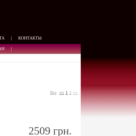
ЯЗИ
ТА
|
КОНТАКТЫ
АН
|
Все
<<
1
2
>>
2509 грн.