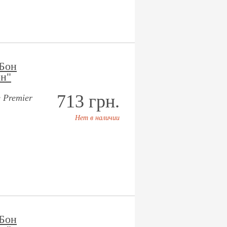
Бон
н"
713 грн.
 Premier
Нет в наличии
Бон