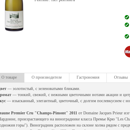
О товаре
О производителе
Гастрономия
Отзывы
вет
— золотистый, с зеленоватыми бликами.
ромат
— тонкий, свежий, с нежными цветочными нотами акации и цит
кус
— изысканный, элегантный, цветочный, с долгим послевкусием с но
eaune Premier Cru "Champs-Pimont" 2011
от Domaine Jacques Prieur из
ардонне, произрастающего на винограднике класса Премье Крю "Les Cham
одножия горы"). Виноградник расположен на склоне холма рядом с пред