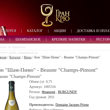
ФОРМА ОБРАТНОЙ СВ
ИМЯ
ЛОГИН
ВАШЕ ИМЯ:
ПАРОЛЬ
ПАРОЛЬ
ГАЛЕРЕЯ
|
КАТАЛОГ
|
АКЦИИ
|
ДОСТАВКА И ОПЛА
ТЕЛЕФОН:
АДРЕС ЭЛЕКТРОННОЙ ПОЧТЫ
ЗАПОМНИТЬ МЕНЯ
НА
|
ШАМПАНСКОЕ
|
КРЕПКИЕ НАПИТКИ
|
РЕСТОР
ВОЙТИ
пример:
кьянти, доминиканский ром
РЕГИСТРАЦИЯ
вная
/
Каталог
/
Вина
/
Бон "Шам-Пимо" - Beaune "Champs-Pimont"
ЗАБЫЛИ ПАРОЛЬ?
он "Шам-Пимо" - Beaune "Champs-Pimont"
aune "Champs-Pimont"
Объем (л):
0,75
Артикул:
1005316
Регион:
Франция
,
BURGUNDY
Год урожая:
2011
Производитель:
Domaine Jacques Prieur
Рейтинг: Нет рейтинга