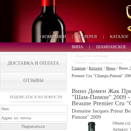
О КОМПАНИИ
|
ГАЛЕРЕЯ
|
КАТАЛОГ
ВИНА
|
ШАМПАНСКОЕ
ДОСТАВКА И ОПЛАТА
Например:
кьянти, доминиканский ром
Главная
/
Каталог
/
Вина
/
Вино Д
Premier Cru "Champs-Pimont" 200
ОТЗЫВЫ
Вино Домен Жак Пр
"Шам-Пимон" 2009 - 
ПОДПИСАТЬСЯ НА НОВОСТИ
Beaune Premier Cru 
Domaine Jacques Prieur Be
Pimont" 2009
Объем (л)
Артикул: