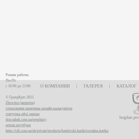
Режим работы:
Пн-Пт
с 10:00 до 23:00
О КОМПАНИИ
|
ГАЛЕРЕЯ
|
КАТАЛОГ
© ГрандКрю 2021
Zhewitra (жевитра)
страхование квартиры онлайн калькулятор
статуетка лфзі зарема
bogdan.pr
don-tabak.com.ua/pepelnicy
оптом ноутбуки
https://cib.com.ua/uk/private/products/bankivski-kartki/socialna-kartka