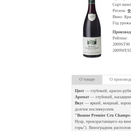
Сорт вино
Регион:
Ф
Вино: Кра
Год урожа
Производ
Рейтинг:
2009
ST
90
2009
WЕ
9
О товаре
О производ
Цвет
— глубокий, красно-руб
Аромат
— глубокий, насыщенн
Вкус
— яркий, мощный, хорошо
долгим послевкусием.
"Beaune Premier Cru Champs-
Нуар, произрастающего на вино
горы"). Виноградник расположе